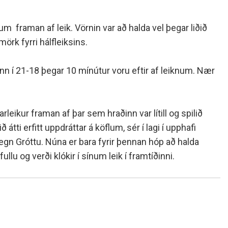
pum framan af leik. Vörnin var að halda vel þegar liðið
örk fyrri hálfleiksins.
inn í 21-18 þegar 10 mínútur voru eftir af leiknum. Nær
arleikur framan af þar sem hraðinn var lítill og spilið
átti erfitt uppdráttar á köflum, sér í lagi í upphafi
k gegn Gróttu. Núna er bara fyrir þennan hóp að halda
u og verði klókir í sínum leik í framtíðinni.