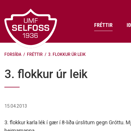
Fara
í
efni
FRÉTTIR
I
FORSÍÐA
/
FRÉTTIR
/
3. FLOKKUR ÚR LEIK
Frádráttarbærir styrkir til
Skráning iðkenda á Abler
Aðalstjórn Umf. Selfoss
íþróttafélaga
Lög, reglur og stefnur félagsins
Æfingatö
Skrifstof
Viðurken
3. flokkur úr leik
Fræðslu- og forvarnarstefna Umf.
Björns Bl
Selfoss
Heiðursfél
Æfingagjöld
Frístund
Jafnréttisáætlun Umf. Selfoss
Íþróttafó
Lög Umf. Selfoss
UMFÍ bikar
15.04.2013
Persónuverndarstefna Umf.
Selfoss
3. flokkur karla lék í gær í 8-liða úrslitum gegn Gróttu. 
Reglugerð um fjáraflanir
heimamanna.