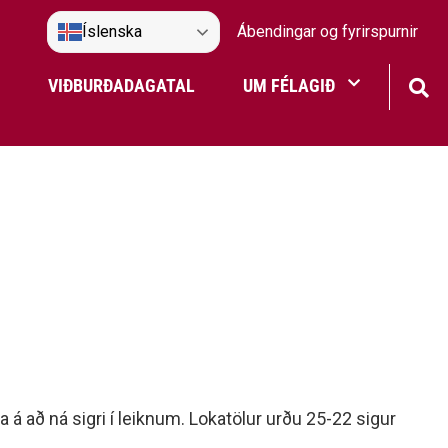
Íslenska
Ábendingar og fyrirspurnir
VIÐBURÐADAGATAL
UM FÉLAGIÐ
Frístundaakstur
Nefndir Umf. Selfoss
tjón
ga á að ná sigri í leiknum. Lokatölur urðu 25-22 sigur