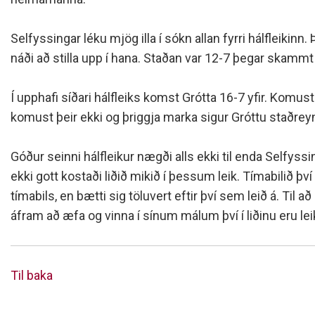
Siðareglur Umf. Selfoss
Umgengnisreglur
Selfyssingar léku mjög illa í sókn allan fyrri hálfleikin
náði að stilla upp í hana. Staðan var 12-7 þegar skammt v
Í upphafi síðari hálfleiks komst Grótta 16-7 yfir. Komu
komust þeir ekki og þriggja marka sigur Gróttu staðrey
Góður seinni hálfleikur nægði alls ekki til enda Selfyssing
ekki gott kostaði liðið mikið í þessum leik. Tímabilið því 
tímabils, en bætti sig töluvert eftir því sem leið á. Til 
áfram að æfa og vinna í sínum málum því í liðinu eru lei
Til baka