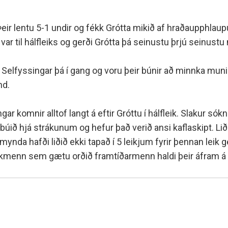
minjanefndar
n. Þeir lentu 5-1 undir og fékk Grótta mikið af hraðaupphlau
ar til hálfleiks og gerði Grótta þá seinustu þrjú seinustu m
st Selfyssingar þá í gang og voru þeir búnir að minnka mun
nd.
ar komnir alltof langt á eftir Gróttu í hálfleik. Slakur sókn
búið hjá strákunum og hefur það verið ansi kaflaskipt. Liðið 
að mynda hafði liðið ekki tapað í 5 leikjum fyrir þennan lei
kmenn sem gætu orðið framtíðarmenn haldi þeir áfram á full