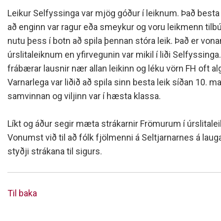
Leikur Selfyssinga var mjög góður í leiknum. Það best
að enginn var ragur eða smeykur og voru leikmenn tilbún
nutu þess í botn að spila þennan stóra leik. Það er von
úrslitaleiknum en yfirvegunin var mikil í liði Selfyssing
frábærar lausnir nær allan leikinn og léku vörn FH oft al
Varnarlega var liðið að spila sinn besta leik síðan 10. ma
samvinnan og viljinn var í hæsta klassa.
Líkt og áður segir mæta strákarnir Frömurum í úrslitale
Vonumst við til að fólk fjölmenni á Seltjarnarnes á laug
styðji strákana til sigurs.
Til baka