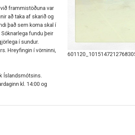
a við frammistöðuna var
ir að taka af skarið og
andi það sem koma skal í
a. Sóknarlega fundu þeir
gjörlega í sundur.
rs. Hreyfingin í vörninni,
601120_101514721276830
ik Íslandsmótsins.
ardaginn kl. 14:00 og