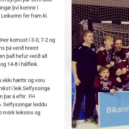
minjanefndar
ingar því komnir í
Leikurinn fer fram kl.
 Þeir komust í 3-0, 7-2 og
ns þá verið hreint
 en það hefur verið að
g 14-8 í hálfleik.
u ekki hættir og voru
ikst í leik Selfyssinga
þar á eftir. FH
. Selfyssingar leiddu
ö mörk leiksins og