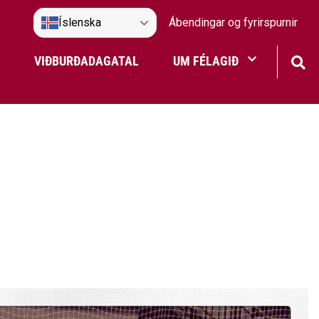
Íslenska
Ábendingar og fyrirspurnir
VIÐBURÐADAGATAL
UM FÉLAGIÐ
Frístundaakstur
Nefndir Umf. Selfoss
tjón