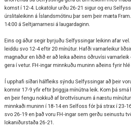
Siðareglur Umf. Selfoss
komst í 12-4. Lokatölur urðu 26-21 sigur og eru Selfyss
Umgengnisreglur
úrslitaleikinn á Íslandsmótinu þar sem þeir mæta Fram. 
14:00 á Seltjarnarnesi á laugardaginn.
Eins og áður segir byrjuðu Selfyssingar leikinn afar vel.
leiddu svo 12-4 eftir 20 mínútur. Hafði varnarleikur liðsi
magnaður en liðið er að leika aðeins öðruvísi varnarleik
gera í vetur. FH-ingar minnkuðu muninn aðeins fyrir hlé o
Í upphafi síðari hálfleiks sýndu Selfyssingar að þeir vor
komnir 17-9 yfir eftir þriggja mínútna leik. Kom þá smá h
en þeir fengu nokkuð af brottvísunum á næstu mínútum 
minnkaði muninn í 18-14 en Selfoss fór þá strax í 23-16
svo 26-19 en það voru FH-ingar sem gerðu seinustu tv
lokaniðurstaða 26-21.