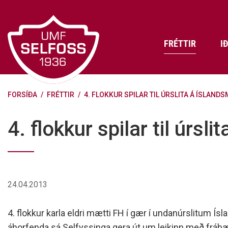
Fara
í
efni
FRÉTTIR
I
FORSÍÐA
/
FRÉTTIR
/
4. FLOKKUR SPILAR TIL ÚRSLITA Á ÍSLAND
Frádráttarbærir styrkir til
Skráning iðkenda á Abler
Aðalstjórn Umf. Selfoss
íþróttafélaga
Lög, reglur og stefnur félagsins
Æfingatö
Skrifstof
Viðurken
4. flokkur spilar til úrsl
Fræðslu- og forvarnarstefna Umf.
Björns Bl
Selfoss
Heiðursfél
Æfingagjöld
Frístund
Jafnréttisáætlun Umf. Selfoss
Íþróttafó
Lög Umf. Selfoss
UMFÍ bikar
24.04.2013
Persónuverndarstefna Umf.
Selfoss
4. flokkur karla eldri mætti FH í gær í undanúrslitum Ís
Reglugerð um fjáraflanir
áhorfenda sá Selfyssinga gera út um leikinn með frábær