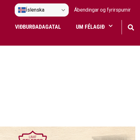
Íslenska
Ábendingar og fyrirspurnir
VIÐBURÐADAGATAL
UM FÉLAGIÐ
Frístundaakstur
Nefndir Umf. Selfoss
tjón