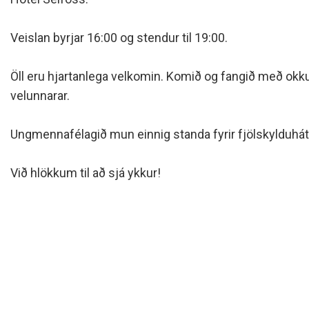
Siðareglur Umf. Selfoss
Umgengnisreglur
Veislan byrjar 16:00 og stendur til 19:00.
Öll eru hjartanlega velkomin. Komið og fangið með okkur 
velunnarar.
Ungmennafélagið mun einnig standa fyrir fjölskylduhátíð
Við hlökkum til að sjá ykkur!