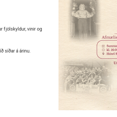
minjanefndar
fjölskyldur, vinir og
 síðar á árinu.