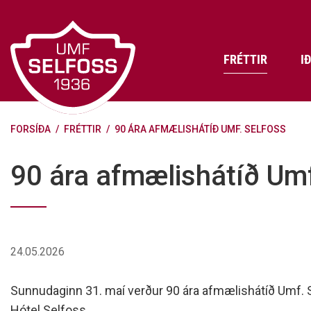
Fara
í
efni
FRÉTTIR
I
FORSÍÐA
/
FRÉTTIR
/
90 ÁRA AFMÆLISHÁTÍÐ UMF. SELFOSS
Frádráttarbærir styrkir til
Skráning iðkenda á Abler
Aðalstjórn Umf. Selfoss
íþróttafélaga
Lög, reglur og stefnur félagsins
Æfingatö
Skrifstof
Viðurken
90 ára afmælishátíð Umf
Fræðslu- og forvarnarstefna Umf.
Björns Bl
Selfoss
Heiðursfél
Æfingagjöld
Frístund
Jafnréttisáætlun Umf. Selfoss
Íþróttafó
Lög Umf. Selfoss
UMFÍ bikar
24.05.2026
Persónuverndarstefna Umf.
Selfoss
Sunnudaginn 31. maí verður 90 ára afmælishátíð Umf. S
Reglugerð um fjáraflanir
Hótel Selfoss.