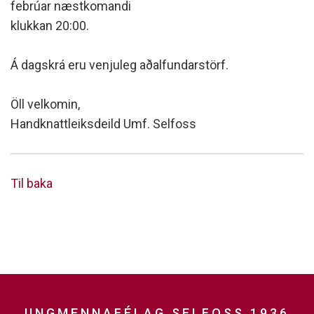
febrúar næstkomandi
klukkan 20:00.
Á dagskrá eru venjuleg aðalfundarstörf.
Öll velkomin,
Handknattleiksdeild Umf. Selfoss
Til baka
UNGMENNAFÉLAG SELFOSS 1936