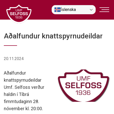
Fara
Íslenska
í
efni
Aðalfundur knattspyrnudeildar
20.11.2024
Aðalfundur
knattspyrnudeildar
Umf. Selfoss verður
haldin í Tíbrá
fimmtudaginn 28.
nóvember kl. 20:00.