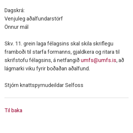
Dagskrá:
Venjuleg aðalfundarstörf
Önnur mál
Skv. 11. grein laga félagsins skal skila skriflegu
framboði til starfa formanns, gjaldkera og ritara til
skrifstofu félagsins, á netfangið
umfs@umfs.is
, að
lágmarki viku fyrir boðaðan aðalfund.
Stjórn knattspyrnudeildar Selfoss
Til baka