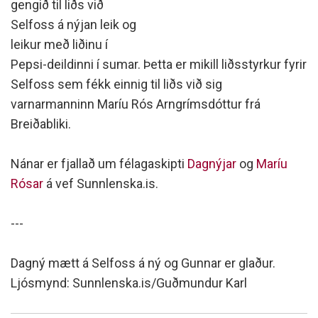
gengið til liðs við
Selfoss á nýjan leik og
leikur með liðinu í
Pepsi-deildinni í sumar. Þetta er mikill liðsstyrkur fyrir
Selfoss sem fékk einnig til liðs við sig
varnarmanninn Maríu Rós Arngrímsdóttur frá
Breiðabliki.
Nánar er fjallað um félagaskipti
Dagnýjar
og
Maríu
Rósar
á vef Sunnlenska.is.
---
Dagný mætt á Selfoss á ný og Gunnar er glaður.
Ljósmynd: Sunnlenska.is/Guðmundur Karl