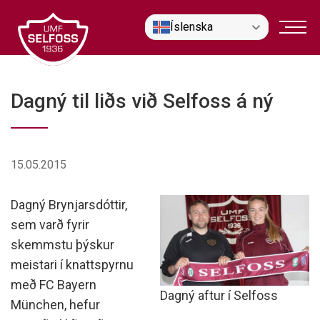
Fara
Íslenska
í
efni
Dagný til liðs við Selfoss á ný
15.05.2015
Dagný Brynjarsdóttir,
sem varð fyrir
skemmstu þýskur
meistari í knattspyrnu
með FC Bayern
Dagný aftur í Selfoss
München, hefur