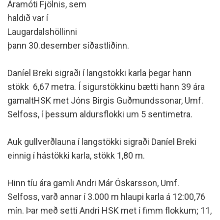
Áramóti Fjölnis, sem
haldið var í
Laugardalshöllinni
þann 30.desember síðastliðinn.
Daníel Breki sigraði í langstökki karla þegar hann
stökk 6,67 metra. Í sigurstökkinu bætti hann 39 ára
gamaltHSK met Jóns Birgis Guðmundssonar, Umf.
Selfoss, í þessum aldursflokki um 5 sentimetra.
Auk gullverðlauna í langstökki sigraði Daníel Breki
einnig í hástökki karla, stökk 1,80 m.
Hinn tíu ára gamli Andri Már Óskarsson, Umf.
Selfoss, varð annar í 3.000 m hlaupi karla á 12:00,76
mín. Þar með setti Andri HSK met í fimm flokkum; 11,