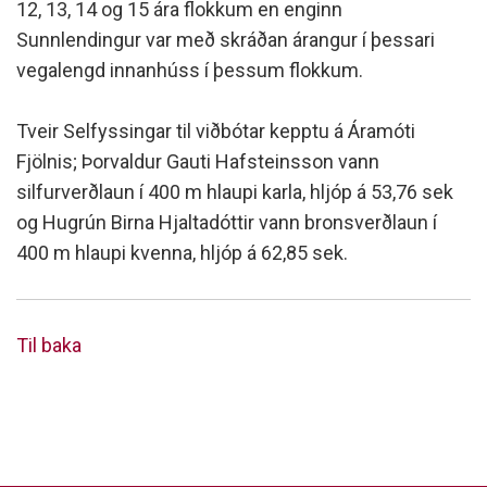
12, 13, 14 og 15 ára flokkum en enginn
Sunnlendingur var með skráðan árangur í þessari
vegalengd innanhúss í þessum flokkum.
Tveir Selfyssingar til viðbótar kepptu á Áramóti
Fjölnis; Þorvaldur Gauti Hafsteinsson vann
silfurverðlaun í 400 m hlaupi karla, hljóp á 53,76 sek
og Hugrún Birna Hjaltadóttir vann bronsverðlaun í
400 m hlaupi kvenna, hljóp á 62,85 sek.
Til baka