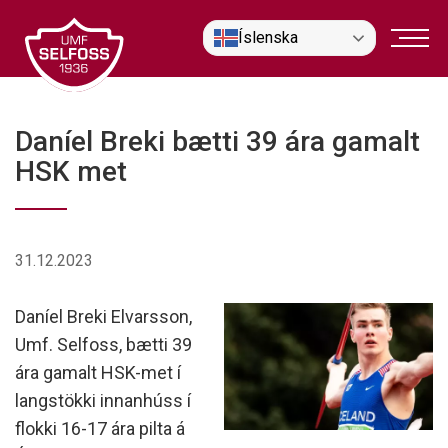
Fara
Íslenska
í
efni
Daníel Breki bætti 39 ára gamalt
HSK met
31.12.2023
Daníel Breki Elvarsson,
Umf. Selfoss, bætti 39
ára gamalt HSK-met í
langstökki innanhúss í
flokki 16-17 ára pilta á