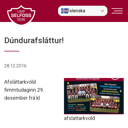
Fara
Íslenska
í
efni
Dúndurafsláttur!
28.12.2016
Afsláttarkvöld
fimmtudaginn 29.
desember frá kl
afslattarkvold