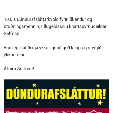
18:00.
Dúndurafsláttarkvöld fyrir iðkendur og
stuðningsmenn hjá flugeldasölu knattspyrnudeildar
Selfoss.
Endilega látiði sjá ykkur, gerið góð kaup og styðjið
ykkar félag.
Áfram Selfoss!