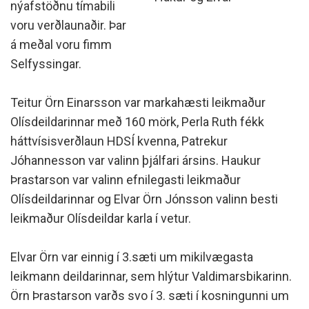
nýafstöðnu tímabili
voru verðlaunaðir. Þar
á meðal voru fimm
Selfyssingar.
Teitur Örn Einarsson var markahæsti leikmaður
Olísdeildarinnar með 160 mörk, Perla Ruth fékk
háttvísisverðlaun HDSÍ kvenna, Patrekur
Jóhannesson var valinn þjálfari ársins. Haukur
Þrastarson var valinn efnilegasti leikmaður
Olísdeildarinnar og Elvar Örn Jónsson valinn besti
leikmaður Olísdeildar karla í vetur.
Elvar Örn var einnig í 3.sæti um mikilvægasta
leikmann deildarinnar, sem hlýtur Valdimarsbikarinn.
Örn Þrastarson varðs svo í 3. sæti í kosningunni um