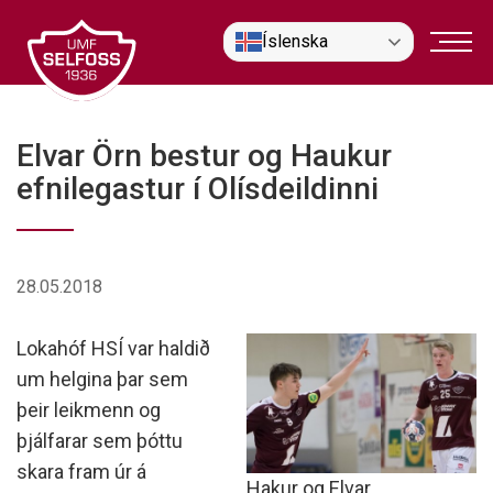
Fara
Íslenska
í
efni
Elvar Örn bestur og Haukur
efnilegastur í Olísdeildinni
28.05.2018
Lokahóf HSÍ var haldið
um helgina þar sem
þeir leikmenn og
þjálfarar sem þóttu
skara fram úr á
Hakur og Elvar