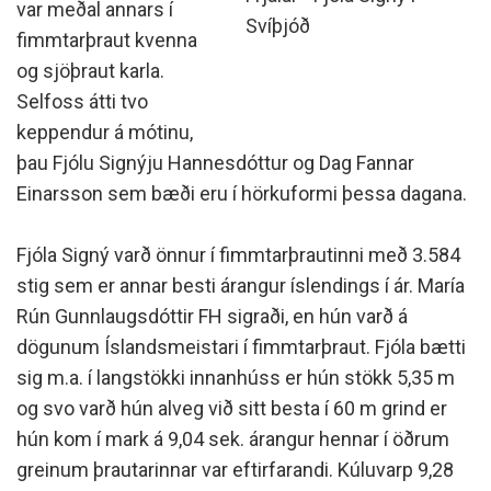
var meðal annars í
Svíþjóð
fimmtarþraut kvenna
og sjöþraut karla.
Selfoss átti tvo
keppendur á mótinu,
þau Fjólu Signýju Hannesdóttur og Dag Fannar
Einarsson sem bæði eru í hörkuformi þessa dagana.
Fjóla Signý varð önnur í fimmtarþrautinni með 3.584
stig sem er annar besti árangur íslendings í ár. María
Rún Gunnlaugsdóttir FH sigraði, en hún varð á
dögunum Íslandsmeistari í fimmtarþraut. Fjóla bætti
sig m.a. í langstökki innanhúss er hún stökk 5,35 m
og svo varð hún alveg við sitt besta í 60 m grind er
hún kom í mark á 9,04 sek. árangur hennar í öðrum
greinum þrautarinnar var eftirfarandi. Kúluvarp 9,28