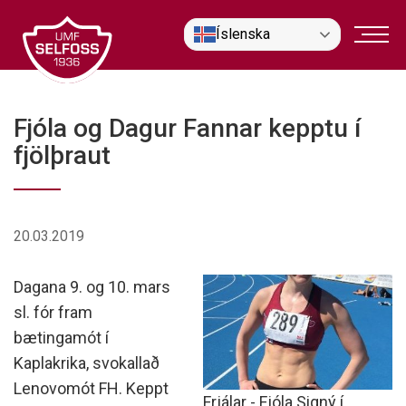
Fara
Íslenska
í
efni
Fjóla og Dagur Fannar kepptu í
fjölþraut
20.03.2019
Dagana 9. og 10. mars
sl. fór fram
bætingamót í
Kaplakrika, svokallað
Lenovomót FH. Keppt
Frjálar - Fjóla Signý í