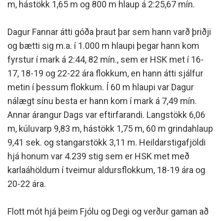
m, hástökk 1,65 m og 800 m hlaup á 2:25,67 mín.
Dagur Fannar átti góða þraut þar sem hann varð þriðji
og bætti sig m.a. í 1.000 m hlaupi þegar hann kom
fyrstur í mark á 2:44, 82 mín., sem er HSK met í 16-
17, 18-19 og 22-22 ára flokkum, en hann átti sjálfur
metin í þessum flokkum. Í 60 m hlaupi var Dagur
nálægt sínu besta er hann kom í mark á 7,49 mín.
Annar árangur Dags var eftirfarandi. Langstökk 6,06
m, kúluvarp 9,83 m, hástökk 1,75 m, 60 m grindahlaup
9,41 sek. og stangarstökk 3,11 m. Heildarstigafjöldi
hjá honum var 4.239 stig sem er HSK met með
karlaáhöldum í tveimur aldursflokkum, 18-19 ára og
20-22 ára.
Flott mót hjá þeim Fjólu og Degi og verður gaman að