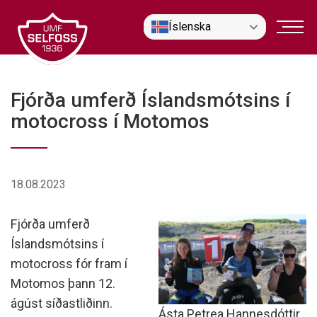
Fara
Íslenska
í
efni
Fjórða umferð Íslandsmótsins í
motocross í Motomos
18.08.2023
Fjórða umferð
Íslandsmótsins í
motocross fór fram í
Motomos þann 12.
ágúst síðastliðinn.
Ásta Petrea Hannesdóttir