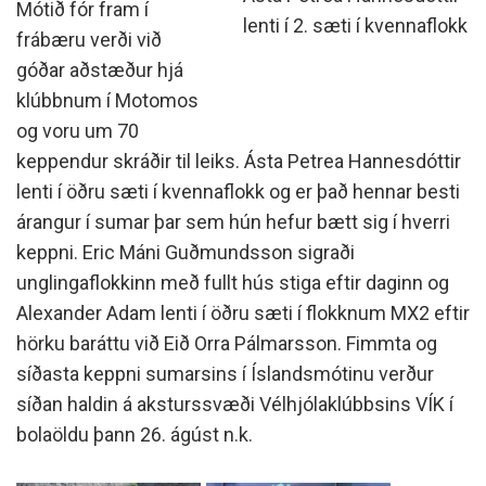
Mótið fór fram í
lenti í 2. sæti í kvennaflokk
frábæru verði við
góðar aðstæður hjá
klúbbnum í Motomos
og voru um 70
keppendur skráðir til leiks. Ásta Petrea Hannesdóttir
lenti í öðru sæti í kvennaflokk og er það hennar besti
árangur í sumar þar sem hún hefur bætt sig í hverri
keppni. Eric Máni Guðmundsson sigraði
unglingaflokkinn með fullt hús stiga eftir daginn og
Alexander Adam lenti í öðru sæti í flokknum MX2 eftir
hörku baráttu við Eið Orra Pálmarsson. Fimmta og
síðasta keppni sumarsins í Íslandsmótinu verður
síðan haldin á aksturssvæði Vélhjólaklúbbsins VÍK í
bolaöldu þann 26. ágúst n.k.