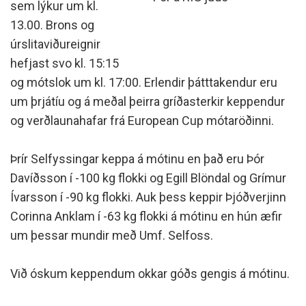
sem lýkur um kl.
13.00. Brons og
úrslitaviðureignir
hefjast svo kl. 15:15
og mótslok um kl. 17:00. Erlendir þátttakendur eru
um þrjátíu og á meðal þeirra gríðasterkir keppendur
og verðlaunahafar frá European Cup mótaröðinni.
Þrír Selfyssingar keppa á mótinu en það eru Þór
Davíðsson í -100 kg flokki og Egill Blöndal og Grímur
Ívarsson í -90 kg flokki. Auk þess keppir Þjóðverjinn
Corinna Anklam í -63 kg flokki á mótinu en hún æfir
um þessar mundir með Umf. Selfoss.
Við óskum keppendum okkar góðs gengis á mótinu.