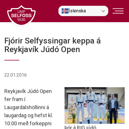
Fara
Íslenska
í
efni
Fjórir Selfyssingar keppa á
Reykjavík Júdó Open
22.01.2016
Reykjavík Júdó Open
fer fram í
Laugardalshöllinni á
laugardag og hefst kl.
10:00 með forkeppni
Þór á RIG júdó