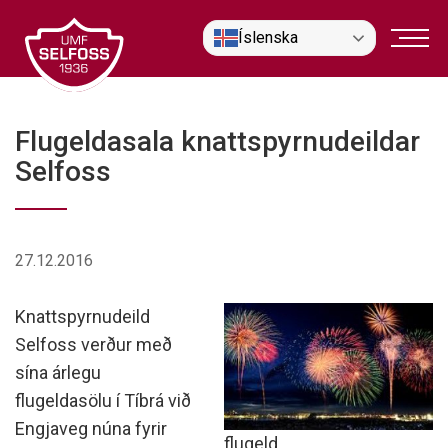
Fara
Íslenska
í
efni
Flugeldasala knattspyrnudeildar
Selfoss
27.12.2016
Knattspyrnudeild
Selfoss verður með
sína árlegu
flugeldasölu í Tíbrá við
Engjaveg núna fyrir
flugeld