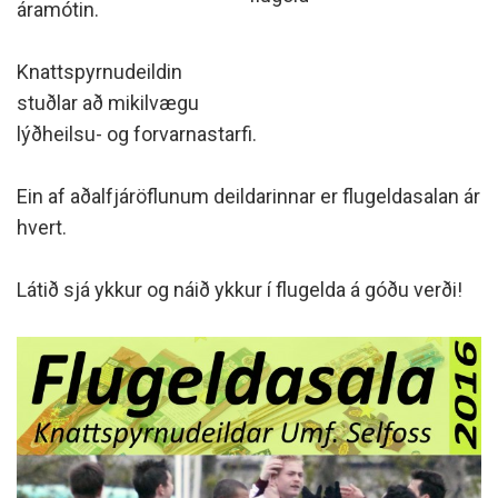
áramótin.
Knattspyrnudeildin
stuðlar að mikilvægu
lýðheilsu- og forvarnastarfi.
Ein af aðalfjáröflunum deildarinnar er flugeldasalan ár
hvert.
Látið sjá ykkur og náið ykkur í flugelda á góðu verði!