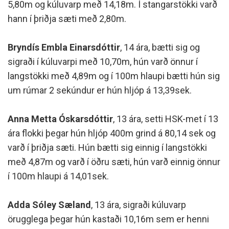
5,80m og kúluvarp með 14,18m. Í stangarstökki varð
hann í þriðja sæti með 2,80m.
Bryndís Embla Einarsdóttir
, 14 ára, bætti sig og
sigraði í kúluvarpi með 10,70m, hún varð önnur í
langstökki með 4,89m og í 100m hlaupi bætti hún sig
um rúmar 2 sekúndur er hún hljóp á 13,39sek.
Anna Metta Óskarsdóttir
, 13 ára, setti HSK-met í 13
ára flokki þegar hún hljóp 400m grind á 80,14 sek og
varð í þriðja sæti. Hún bætti sig einnig í langstökki
með 4,87m og varð í öðru sæti, hún varð einnig önnur
í 100m hlaupi á 14,01sek.
Adda Sóley Sæland
, 13 ára, sigraði kúluvarp
örugglega þegar hún kastaði 10,16m sem er henni