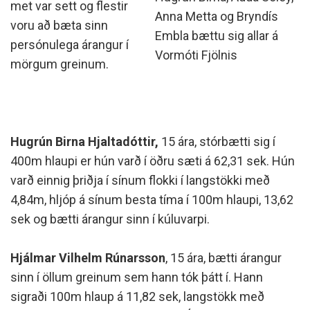
met var sett og flestir
Anna Metta og Bryndís
voru að bæta sinn
Embla bættu sig allar á
persónulega árangur í
Vormóti Fjölnis
mörgum greinum.
Hugrún Birna Hjaltadóttir,
15 ára, stórbætti sig í
400m hlaupi er hún varð í öðru sæti á 62,31 sek. Hún
varð einnig þriðja í sínum flokki í langstökki með
4,84m, hljóp á sínum besta tíma í 100m hlaupi, 13,62
sek og bætti árangur sinn í kúluvarpi.
Hjálmar Vilhelm Rúnarsson
, 15 ára, bætti árangur
sinn í öllum greinum sem hann tók þátt í. Hann
sigraði 100m hlaup á 11,82 sek, langstökk með