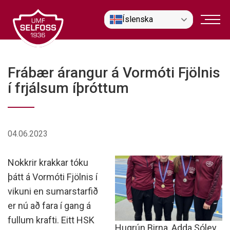
Fara
Íslenska
í
efni
Frábær árangur á Vormóti Fjölnis
í frjálsum íþróttum
04.06.2023
Nokkrir krakkar tóku
þátt á Vormóti Fjölnis í
vikuni en sumarstarfið
er nú að fara í gang á
fullum krafti. Eitt HSK
Hugrún Birna, Adda Sóley,