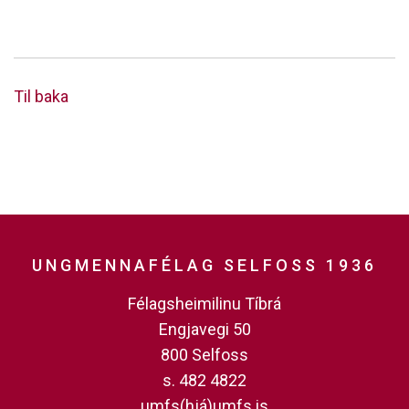
Til baka
UNGMENNAFÉLAG SELFOSS 1936
Félagsheimilinu Tíbrá
Engjavegi 50
800 Selfoss
s. 482 4822
umfs(hjá)umfs.is