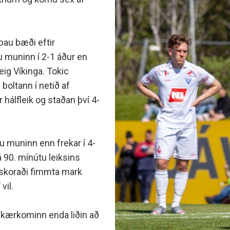
minjanefndar
þau bæði eftir
u muninn í 2-1 áður en
teig Víkinga. Tokic
 boltann í netið af
 hálfleik og staðan því 4-
ðu muninn enn frekar í 4-
á 90. mínútu leiksins
 skoraði fimmta mark
vil.
ar kærkominn enda liðin að