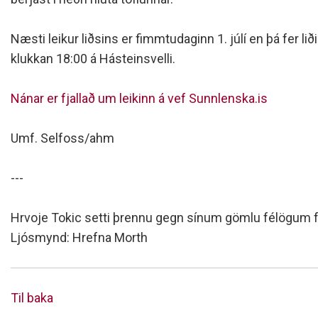
Næsti leikur liðsins er fimmtudaginn 1. júlí en þá fer lið
klukkan 18:00 á Hásteinsvelli.
Nánar er fjallað um leikinn á vef Sunnlenska.is
Umf. Selfoss/ahm
---
Hrvoje Tokic setti þrennu gegn sínum gömlu félögum fr
Ljósmynd: Hrefna Morth
Til baka