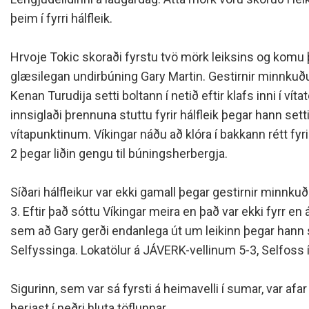
Siðareglur Umf. Selfoss
þeim í fyrri hálfleik.
Umgengnisreglur
Hrvoje Tokic skoraði fyrstu tvö mörk leiksins og komu 
glæsilegan undirbúning Gary Martin. Gestirnir minnkuð
Kenan Turudija setti boltann í netið eftir klafs inni í víta
innsiglaði þrennuna stuttu fyrir hálfleik þegar hann setti
vítapunktinum. Víkingar náðu að klóra í bakkann rétt fyrir
2 þegar liðin gengu til búningsherbergja.
Síðari hálfleikur var ekki gamall þegar gestirnir minnku
3. Eftir það sóttu Víkingar meira en það var ekki fyrr en 
sem að Gary gerði endanlega út um leikinn þegar hann
Selfyssinga. Lokatölur á JÁVERK-vellinum 5-3, Selfoss í 
Sigurinn, sem var sá fyrsti á heimavelli í sumar, var af
berjast í neðri hluta töflunnar.