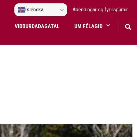
Íslenska
Ábendingar og fyrirspurnir
VIÐBURÐADAGATAL
UM FÉLAGIÐ
Frístundaakstur
Nefndir Umf. Selfoss
tjón