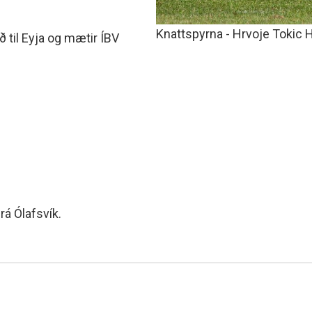
Knattspyrna - Hrvoje Tokic
ið til Eyja og mætir ÍBV
á Ólafsvík.