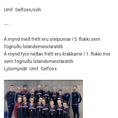
Umf. Selfoss/sóh
---
Á mynd með frétt eru stelpurnar í 5. flokki sem
fögnuðu Íslandsmeistaratitli.
Á mynd fyrir neðan frétt eru krakkarnir í 1. flokki mix
sem fögnuðu Íslandsmeistaratitli.
Ljósmyndir: Umf. Selfoss