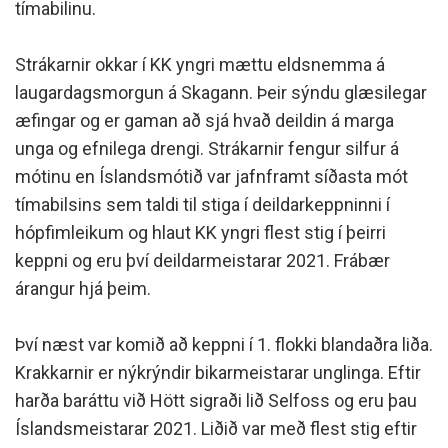
tímabilinu.
Strákarnir okkar í KK yngri mættu eldsnemma á
laugardagsmorgun á Skagann. Þeir sýndu glæsilegar
æfingar og er gaman að sjá hvað deildin á marga
unga og efnilega drengi. Strákarnir fengur silfur á
mótinu en Íslandsmótið var jafnframt síðasta mót
tímabilsins sem taldi til stiga í deildarkeppninni í
hópfimleikum og hlaut KK yngri flest stig í þeirri
keppni og eru því deildarmeistarar 2021. Frábær
árangur hjá þeim.
Því næst var komið að keppni í 1. flokki blandaðra liða.
Krakkarnir er nýkrýndir bikarmeistarar unglinga. Eftir
harða baráttu við Hött sigraði lið Selfoss og eru þau
Íslandsmeistarar 2021. Liðið var með flest stig eftir