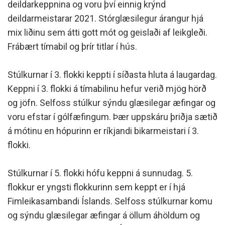
deildarkeppnina og voru því einnig krýnd
deildarmeistarar 2021. Stórglæsilegur árangur hjá
mix liðinu sem átti gott mót og geislaði af leikgleði.
Frábært tímabil og þrír titlar í hús.
Stúlkurnar í 3. flokki keppti í síðasta hluta á laugardag.
Keppni í 3. flokki á tímabilinu hefur verið mjög hörð
og jöfn. Selfoss stúlkur sýndu glæsilegar æfingar og
voru efstar í gólfæfingum. Þær uppskáru þriðja sætið
á mótinu en hópurinn er ríkjandi bikarmeistari í 3.
flokki.
Stúlkurnar í 5. flokki hófu keppni á sunnudag. 5.
flokkur er yngsti flokkurinn sem keppt er í hjá
Fimleikasambandi Íslands. Selfoss stúlkurnar komu
og sýndu glæsilegar æfingar á öllum áhöldum og