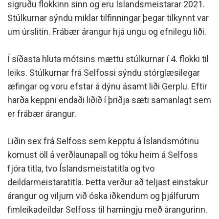
sigruðu flokkinn sinn og eru Íslandsmeistarar 2021.
Stúlkurnar sýndu miklar tilfinningar þegar tilkynnt var
um úrslitin. Frábær árangur hjá ungu og efnilegu liði.
Í síðasta hluta mótsins mættu stúlkurnar í 4. flokki til
leiks. Stúlkurnar frá Selfossi sýndu stórglæsilegar
æfingar og voru efstar á dýnu ásamt liði Gerplu. Eftir
harða keppni endaði liðið í þriðja sæti samanlagt sem
er frábær árangur.
Liðin sex frá Selfoss sem kepptu á Íslandsmótinu
komust öll á verðlaunapall og tóku heim á Selfoss
fjóra titla, tvo Íslandsmeistatitla og tvo
deildarmeistaratitla. Þetta verður að teljast einstakur
árangur og viljum við óska iðkendum og þjálfurum
fimleikadeildar Selfoss til hamingju með árangurinn.