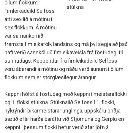
öllum flokkum.
stúlkna
Fimleikadeild Selfoss
átti sex lið á mótinu í
sex flokkum. Á mótinu
var samankomið
fremsta fimleikafólk landsins og má því segja að það
hafi verið sannkölluð fimleikaveisla frá föstudegi til
sunnudags. Keppendur frá fimleikadeild Selfoss
voru áberandi á mótinu og náðu verðlaunum í öllum
flokkum sem er stórglæsilegur árangur.
Keppni hófst á föstudag með keppni í meistaraflokki
og 1. flokki stúlkna. Stúlknalið Selfoss í 1. flokki,
nýkrýndir bikarmeistarar unglinga, uppskáru þriðja
sætið eftir harða baráttu við Stjörnuna og Gerplu en
keppni í þessum flokki hefur verið afar jöfn á