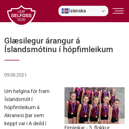
Fara
Íslenska
í
efni
Glæsilegur árangur á
Íslandsmótinu í hópfimleikum
09.06.2021
Um helgina fór fram
Íslandsmót í
hópfimleikum á
Akranesi þar sem
keppt var í A deild í
Fimleikar - 5. flokkur