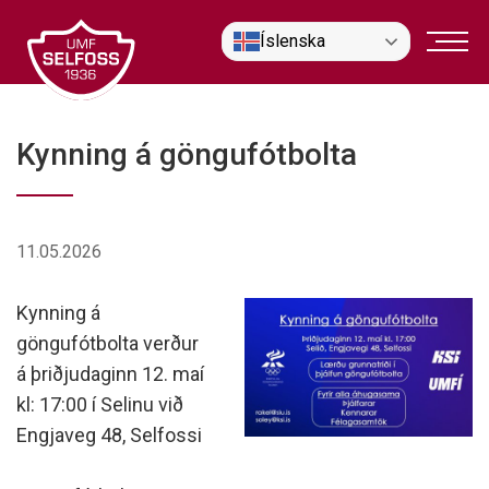
Fara
Íslenska
í
efni
Kynning á göngufótbolta
11.05.2026
Kynning á
göngufótbolta verður
á þriðjudaginn 12. maí
kl: 17:00 í Selinu við
Engjaveg 48, Selfossi