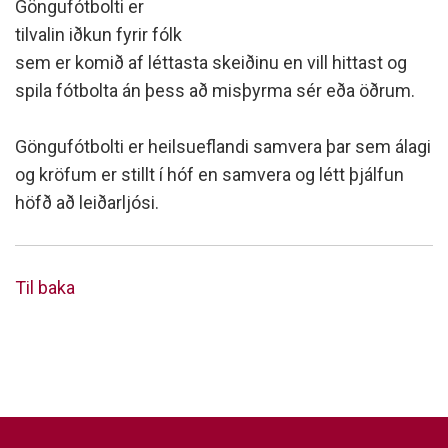
Göngufótbolti er
tilvalin iðkun fyrir fólk
sem er komið af léttasta skeiðinu en vill hittast og
spila fótbolta án þess að misþyrma sér eða öðrum.
Göngufótbolti er heilsueflandi samvera þar sem álagi
og kröfum er stillt í hóf en samvera og létt þjálfun
höfð að leiðarljósi.
Til baka