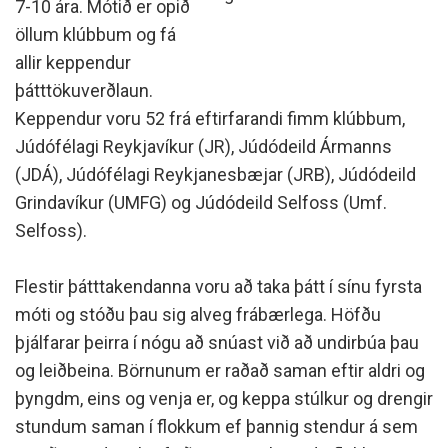
7-10 ára. Mótið er opið
öllum klúbbum og fá
allir keppendur
þátttökuverðlaun.
Keppendur voru 52 frá eftirfarandi fimm klúbbum,
Júdófélagi Reykjavíkur (JR), Júdódeild Ármanns
(JDÁ), Júdófélagi Reykjanesbæjar (JRB), Júdódeild
Grindavíkur (UMFG) og Júdódeild Selfoss (Umf.
Selfoss).
Flestir þátttakendanna voru að taka þátt í sínu fyrsta
móti og stóðu þau sig alveg frábærlega. Höfðu
þjálfarar þeirra í nógu að snúast við að undirbúa þau
og leiðbeina. Börnunum er raðað saman eftir aldri og
þyngdm, eins og venja er, og keppa stúlkur og drengir
stundum saman í flokkum ef þannig stendur á sem