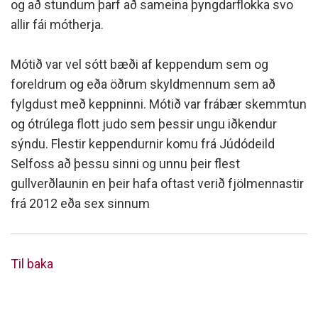
og að stundum þarf að sameina þyngdarflokka svo
allir fái mótherja.
Mótið var vel sótt bæði af keppendum sem og
foreldrum og eða öðrum skyldmennum sem að
fylgdust með keppninni. Mótið var frábær skemmtun
og ótrúlega flott judo sem þessir ungu iðkendur
sýndu. Flestir keppendurnir komu frá Júdódeild
Selfoss að þessu sinni og unnu þeir flest
gullverðlaunin en þeir hafa oftast verið fjölmennastir
frá 2012 eða sex sinnum
Til baka