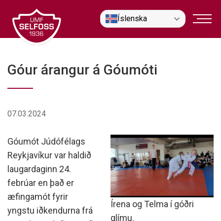
Fara
Íslenska
í
efni
Góur árangur á Góumóti
07.03.2024
Góumót Júdófélags
Reykjavíkur var haldið
laugardaginn 24.
febrúar en það er
æfingamót fyrir
Írena og Telma í góðri
yngstu iðkendurna frá
glímu.