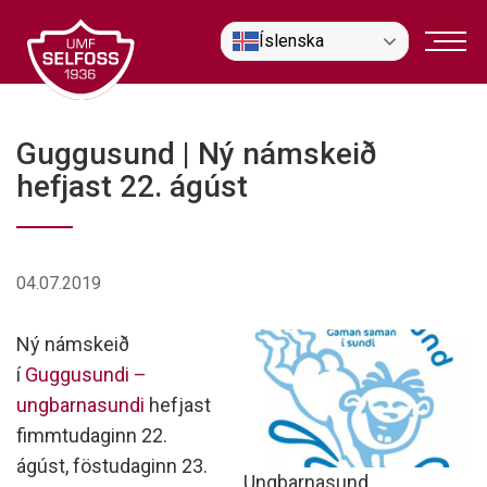
Fara
Íslenska
í
efni
Guggusund | Ný námskeið
hefjast 22. ágúst
04.07.2019
Ný námskeið
í
Guggusundi –
ungbarnasundi
hefjast
fimmtudaginn 22.
ágúst, föstudaginn 23.
Ungbarnasund