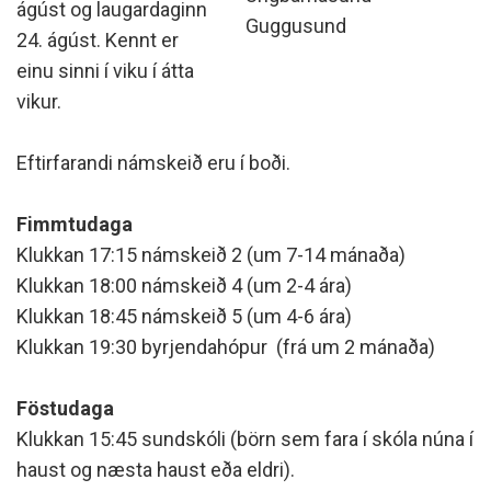
ágúst og laugardaginn
Guggusund
24. ágúst. Kennt er
einu sinni í viku í átta
vikur.
Eftirfarandi námskeið eru í boði.
Fimmtudaga
Klukkan 17:15 námskeið 2 (um 7-14 mánaða)
Klukkan 18:00 námskeið 4 (um 2-4 ára)
Klukkan 18:45 námskeið 5 (um 4-6 ára)
Klukkan 19:30 byrjendahópur (frá um 2 mánaða)
Föstudaga
Klukkan 15:45 sundskóli (börn sem fara í skóla núna í
haust og næsta haust eða eldri).