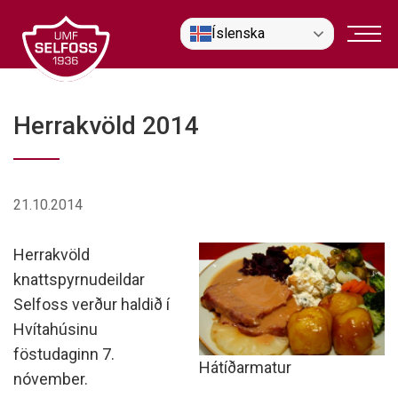
Fara
Íslenska
í
efni
Herrakvöld 2014
21.10.2014
Herrakvöld
knattspyrnudeildar
Selfoss verður haldið í
Hvítahúsinu
föstudaginn 7.
Hátíðarmatur
nóvember.