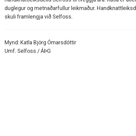
Siðareglur Umf. Selfoss
duglegur og metnaðarfullur leikmaður. Handknattleiksde
Umgengnisreglur
skuli framlengja við Selfoss.
Mynd: Katla Björg Ómarsdóttir
Umf. Selfoss / ÁÞG