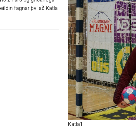
minjanefndar
ildin fagnar því að Katla
Katla1