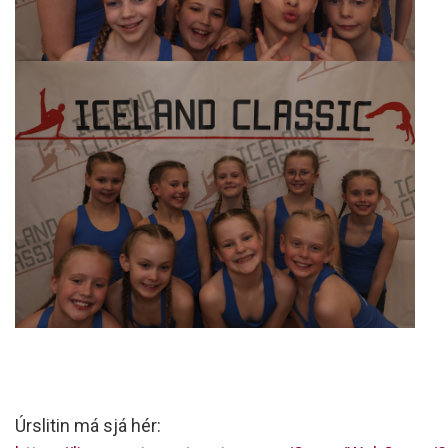
Úrslitin má sjá hér: