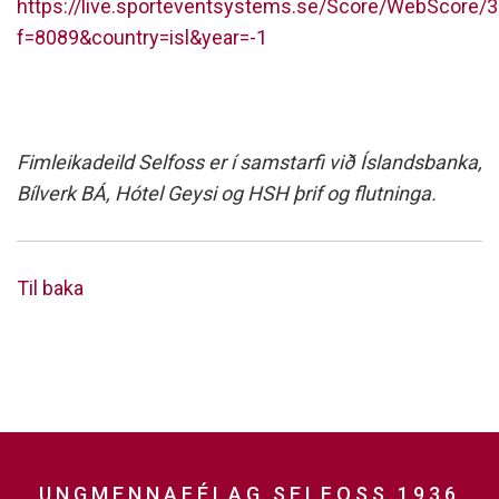
https://live.sporteventsystems.se/Score/WebScore/
f=8089&country=isl&year=-1
Fimleikadeild Selfoss er í samstarfi við Íslandsbanka,
Bílverk BÁ, Hótel Geysi og HSH þrif og flutninga.
Til baka
UNGMENNAFÉLAG SELFOSS 1936