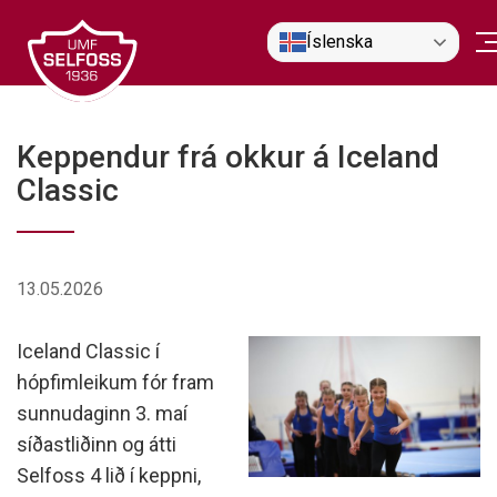
Fara
Íslenska
í
efni
Keppendur frá okkur á Iceland
Classic
13.05.2026
Iceland Classic í
hópfimleikum fór fram
sunnudaginn 3. maí
síðastliðinn og átti
Selfoss 4 lið í keppni,