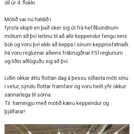
öll úr 4. flokki.
Mótið var nú haldið í
fyrsta skipti en það sker sig út frá hefðbundnum
mótum að því leitinu til að allir keppendur fengu eins
boli og voru því ekki að keppa í sínum keppnisfatnaði.
Þá voru reglurnar aðeins frábrugðnar FSÍ reglunum
og liðin aðlöguðu sig að því.
Liðin okkar áttu flottan dag á þessu síðasta móti sínu
í vetur, sýndu flottar framfarir og voru heilt yfir okkur
sannarlega til sóma.
Til hamingju með mótið kæru keppendur og
þjálfarar!