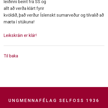
leiðinni beint frá SS og
allt að verða klárt fyrir
kvöldið, það verður Íslenskt sumarveður og tilvalið að
mæta í stúkuna!
Leikskráin er klár!
Til baka
UNGMENNAFÉLAG SELFOSS 1936