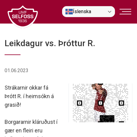
Fara
Íslenska
í
efni
Leikdagur vs. Þróttur R.
01.06.2023
Strákarnir okkar fá
Þrótt R. í heimsókn á
grasið!
Borgararnir kláruðust í
gær en fleiri eru