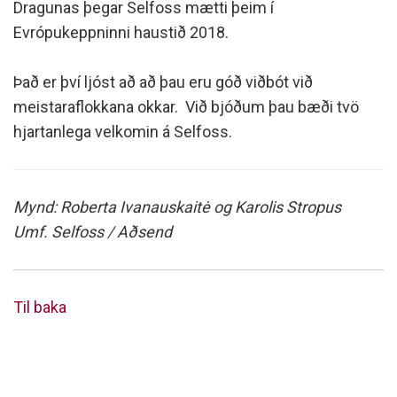
Dragunas þegar Selfoss mætti þeim í
Evrópukeppninni haustið 2018.
Það er því ljóst að að þau eru góð viðbót við
meistaraflokkana okkar. Við bjóðum þau bæði tvö
hjartanlega velkomin á Selfoss.
Mynd: Roberta Ivanauskaitė og Karolis Stropus
Umf. Selfoss / Aðsend
Til baka