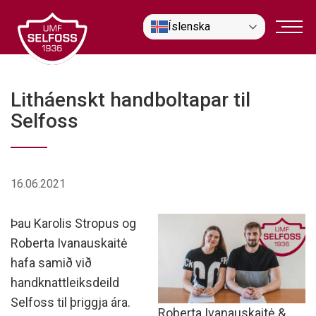
Fara
Íslenska
í
efni
Litháenskt handboltapar til
Selfoss
16.06.2021
Þau Karolis Stropus og
Roberta Ivanauskaitė
hafa samið við
handknattleiksdeild
Selfoss til þriggja ára.
Roberta Ivanauskaitė &