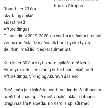
Karolis Strop­us
Roberta er 23 ára
skytta og spilaði
síðast með
Aftureldingu í
Olísdeildinni 2019-2020, en var frá á síðasta tímabili
vegna meiðsla. Þar áður lék hún í þýsku fyrstu
deildinni með liði Neckarsulmer SU.
Karolis er 30 ára skytta sem spilaði með Þór á
Akureyri í vetur, en einnig hefur hann leikið með
Aftureldingu, Víking og Akureyri á Íslandi.
Bæði hafa þau leikið töluvert fyrir landslið Litháen og
bæði hafa þau spilað með vinaliði okkar í Litháen,
Dragunas frá Klaipeda. En Karolis spilaði með