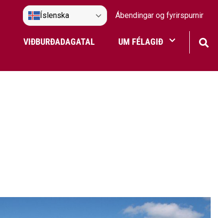
Íslenska
Ábendingar og fyrirspurnir
VIÐBURÐADAGATAL
UM FÉLAGIÐ
Frístundaakstur
Nefndir Umf. Selfoss
tjón