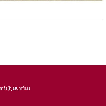
mfs(hjá)umfs.is