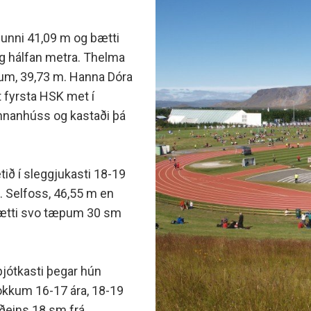
minjanefndar
lunni 41,09 m og bætti
og hálfan metra. Thelma
kknum, 39,73 m. Hanna Dóra
t fyrsta HSK met í
 innanhúss og kastaði þá
tið í sleggjukasti 18-19
. Selfoss, 46,55 m en
g bætti svo tæpum 30 sm
pjótkasti þegar hún
lokkum 16-17 ára, 18-19
aðeins 18 sm frá