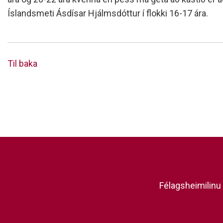
Íslandsmeti Ásdísar Hjálmsdóttur í flokki 16-17 ára.
Til baka
Félagsheimilinu 