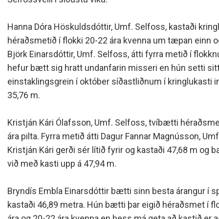
Siðareglur Umf. Selfoss
Umgengnisreglur
Hanna Dóra Höskuldsdóttir, Umf. Selfoss, kastaði kring
héraðsmetið í flokki 20-22 ára kvenna um tæpan einn 
Björk Einarsdóttir, Umf. Selfoss, átti fyrra metið í flo
hefur bætt sig hratt undanfarin misseri en hún setti sit
einstaklingsgrein í október síðastliðnum í kringlukasti
35,76 m.
Kristján Kári Ólafsson, Umf. Selfoss, tvíbætti héraðsme
ára pilta. Fyrra metið átti Dagur Fannar Magnússon, Umf
Kristján Kári gerði sér lítið fyrir og kastaði 47,68 m o
við með kasti upp á 47,94 m.
Bryndís Embla Einarsdóttir bætti sinn besta árangur í s
kastaði 46,89 metra. Hún bætti þar eigið héraðsmet í f
ára og 20-22 ára kvenna en þess má geta að kastið er 