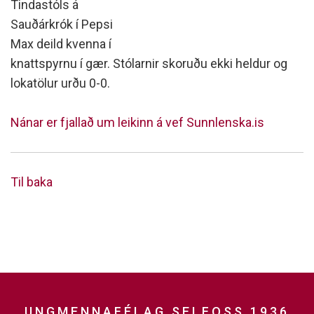
Tindastóls á
Sauðárkrók í Pepsi
Max deild kvenna í
knattspyrnu í gær. Stólarnir skoruðu ekki heldur og
lokatölur urðu 0-0.
Nánar er fjallað um leikinn á vef Sunnlenska.is
Til baka
UNGMENNAFÉLAG SELFOSS 1936