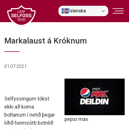
Fara
Íslenska
í
efni
Markalaust á Króknum
01.07.2021
Selfyssingum tókst
ekki að koma
boltanum í netið þegar
pepsi max
liðið heimsótti botnlið