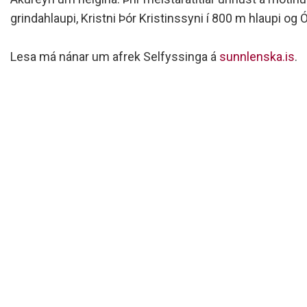
Siðareglur Umf. Selfoss
grindahlaupi, Kristni Þór Kristinssyni í 800 m hlaupi og
Umgengnisreglur
Lesa má nánar um afrek Selfyssinga á
sunnlenska.is
.