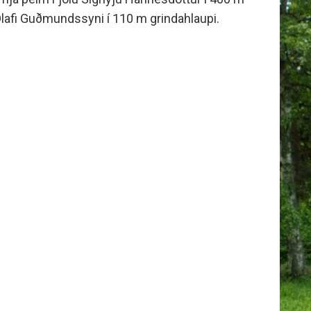
minjanefndar
 Ólafi Guðmundssyni í 110 m grindahlaupi.