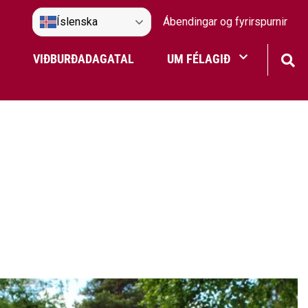
Íslenska
Ábendingar og fyrirspurnir
VIÐBURÐADAGATAL
UM FÉLAGIÐ
Frístundaakstur
Nefndir Umf. Selfoss
tjón