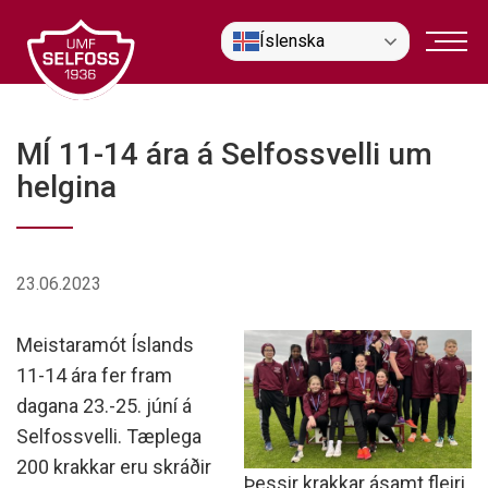
Fara
Íslenska
í
efni
MÍ 11-14 ára á Selfossvelli um
helgina
23.06.2023
Meistaramót Íslands
11-14 ára fer fram
dagana 23.-25. júní á
Selfossvelli. Tæplega
200 krakkar eru skráðir
Þessir krakkar ásamt fleiri