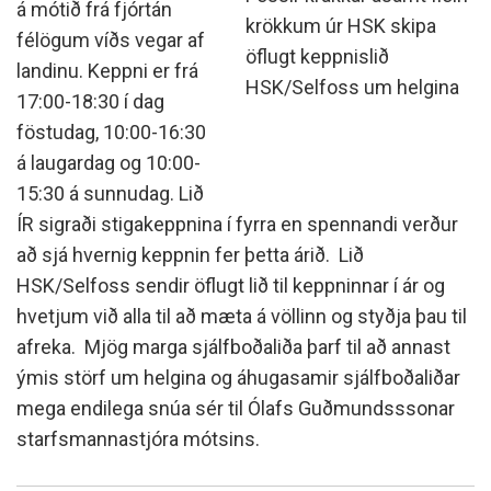
á mótið frá fjórtán
krökkum úr HSK skipa
félögum víðs vegar af
öflugt keppnislið
landinu. Keppni er frá
HSK/Selfoss um helgina
17:00-18:30 í dag
föstudag, 10:00-16:30
á laugardag og 10:00-
15:30 á sunnudag. Lið
ÍR sigraði stigakeppnina í fyrra en spennandi verður
að sjá hvernig keppnin fer þetta árið. Lið
HSK/Selfoss sendir öflugt lið til keppninnar í ár og
hvetjum við alla til að mæta á völlinn og styðja þau til
afreka. Mjög marga sjálfboðaliða þarf til að annast
ýmis störf um helgina og áhugasamir sjálfboðaliðar
mega endilega snúa sér til Ólafs Guðmundsssonar
starfsmannastjóra mótsins.