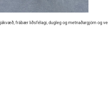
r jákvæð, frábær liðsfélagi, dugleg og metnaðargjörn og ve