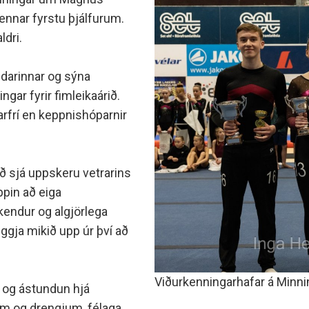
minjanefndar
hennar fyrstu þjálfurum.
ldri.
ldarinnar og sýna
gar fyrir fimleikaárið.
marfrí en keppnishóparnir
að sjá uppskeru vetrarins
ppin að eiga
endur og algjörlega
eggja mikið upp úr því að
Viðurkenningarhafar á Minni
r og ástundun hjá
um og drengjum, félaga