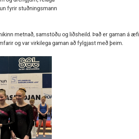
ðlaun fyrir stuðningsmann
ýnt mikinn metnað, samstöðu og liðsheild. Það er gaman á 
ramfarir og var virkilega gaman að fylgjast með þeim.