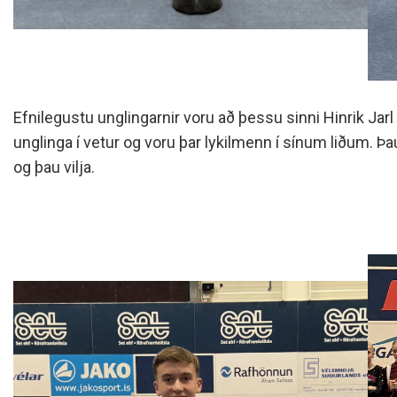
Efnilegustu unglingarnir voru að þessu sinni Hinrik Ja
unglinga í vetur og voru þar lykilmenn í sínum liðum. Þau
og þau vilja.