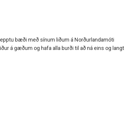
lla kepptu bæði með sínum liðum á Norðurlandamóti
niður á gæðum og hafa alla burði til að ná eins og langt