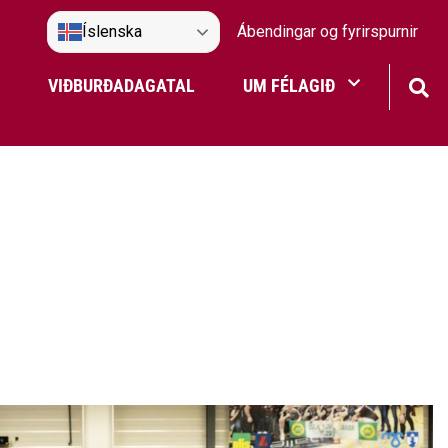
Íslenska
Ábendingar og fyrirspurnir
VIÐBURÐADAGATAL
UM FÉLAGIÐ
Frístundaakstur
Nefndir Umf. Selfoss
tjón