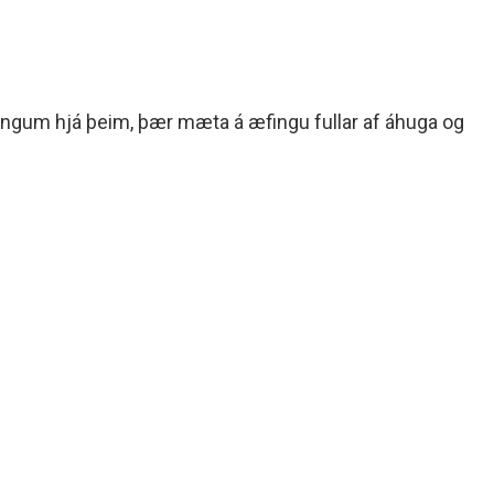
æfingum hjá þeim, þær mæta á æfingu fullar af áhuga og