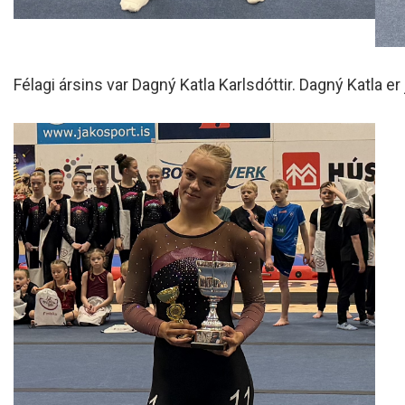
Félagi ársins var Dagný Katla Karlsdóttir. Dagný Katla e