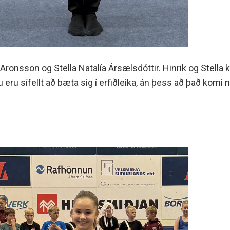
rl Aronsson og Stella Natalía Ársælsdóttir. Hinrik og Ste
 eru sífellt að bæta sig í erfiðleika, án þess að það komi 