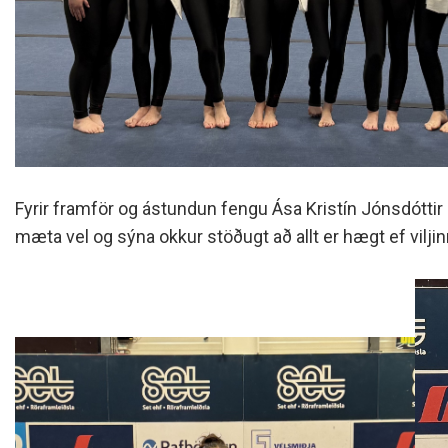
Fyrir framför og ástundun fengu Ása Kristín Jónsdóttir
mæta vel og sýna okkur stöðugt að allt er hægt ef viljinn