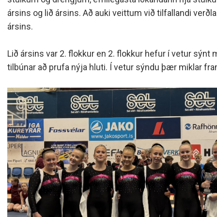
ársins og lið ársins. Að auki veittum við tilfallandi ver
ársins.
Lið ársins var 2. flokkur en 2. flokkur hefur í vetur s
tilbúnar að prufa nýja hluti. Í vetur sýndu þær miklar f