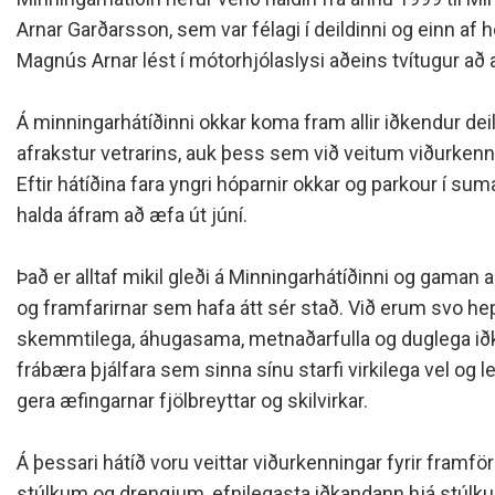
Siðareglur Umf. Selfoss
Arnar Garðarsson, sem var félagi í deildinni og einn af 
Umgengnisreglur
Magnús Arnar lést í mótorhjólaslysi aðeins tvítugur að a
Á minningarhátíðinni okkar koma fram allir iðkendur dei
afrakstur vetrarins, auk þess sem við veitum viðurkennin
Eftir hátíðina fara yngri hóparnir okkar og parkour í su
halda áfram að æfa út júní.
Það er alltaf mikil gleði á Minningarhátíðinni og gaman 
og framfarirnar sem hafa átt sér stað. Við erum svo he
skemmtilega, áhugasama, metnaðarfulla og duglega iðk
frábæra þjálfara sem sinna sínu starfi virkilega vel og l
gera æfingarnar fjölbreyttar og skilvirkar.
Á þessari hátíð voru veittar viðurkenningar fyrir framfö
stúlkum og drengjum, efnilegasta iðkandann hjá stúlk