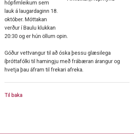
hópfimleikum sem
lauk á laugardaginn 18.
október. Móttakan
verður í Baulu klukkan
20:30 og er hún öllum opin.
Góður vettvangur til að óska þessu glæsilega
íþróttafólki til hamingju með frábæran árangur og
hvetja þau áfram til frekari afreka.
Til baka