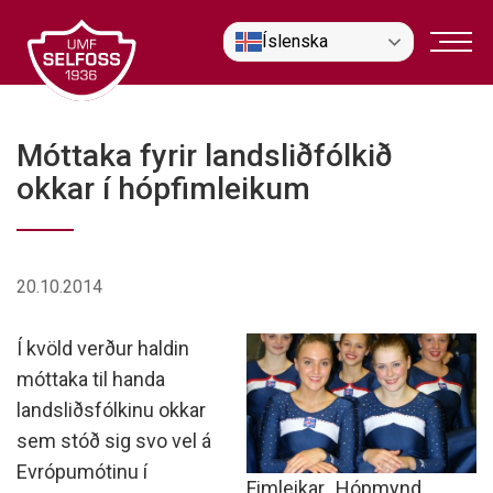
Fara
Íslenska
í
efni
Móttaka fyrir landsliðfólkið
okkar í hópfimleikum
20.10.2014
Í kvöld verður haldin
móttaka til handa
landsliðsfólkinu okkar
sem stóð sig svo vel á
Evrópumótinu í
Fimleikar_Hópmynd