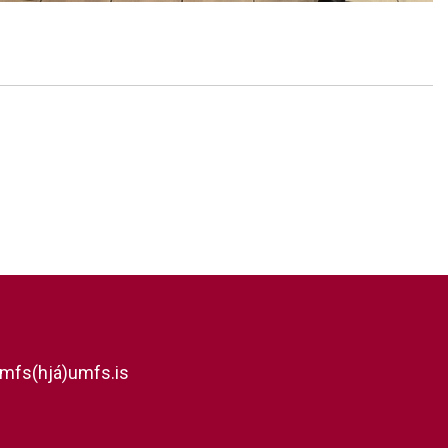
mfs(hjá)umfs.is