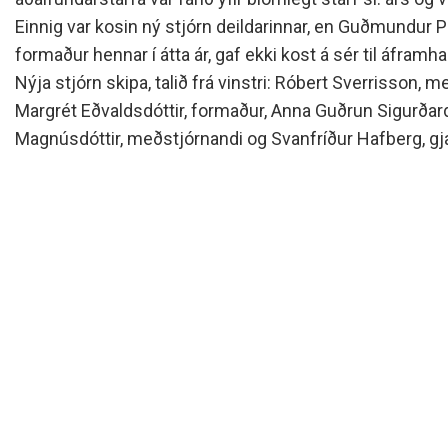
Siðareglur Umf. Selfoss
Einnig var kosin ný stjórn deildarinnar, en Guðmundur 
Umgengnisreglur
formaður hennar í átta ár, gaf ekki kost á sér til áframh
Nýja stjórn skipa, talið frá vinstri: Róbert Sverrisson,
Margrét Eðvaldsdóttir, formaður, Anna Guðrun Sigurðardótt
Magnúsdóttir, meðstjórnandi og Svanfríður Hafberg, gja