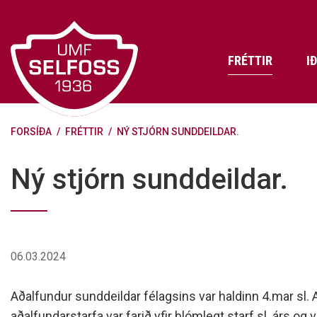
Fara
í
efni
FRÉTTIR
I
FORSÍÐA
/
FRÉTTIR
/
NÝ STJÓRN SUNDDEILDAR.
Frádráttarbærir styrkir til
Skráning iðkenda á Abler
Aðalstjórn Umf. Selfoss
íþróttafélaga
Lög, reglur og stefnur félagsins
Æfingatö
Skrifstof
Viðurken
Ný stjórn sunddeildar.
Fræðslu- og forvarnarstefna Umf.
Björns Bl
Selfoss
Heiðursfél
Æfingagjöld
Frístund
Jafnréttisáætlun Umf. Selfoss
Íþróttafó
Lög Umf. Selfoss
UMFÍ bikar
06.03.2024
Persónuverndarstefna Umf.
Selfoss
Aðalfundur sunddeildar félagsins var haldinn 4.mar sl. 
Reglugerð um fjáraflanir
aðalfundarstarfa var farið yfir blómlegt starf sl. árs og 