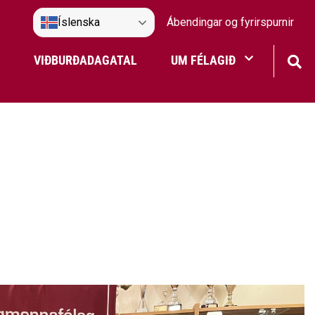
Íslenska
Ábendingar og fyrirspurnir
VIÐBURÐADAGATAL
UM FÉLAGIÐ
Frístundaakstur
Nefndir Umf. Selfoss
tjón