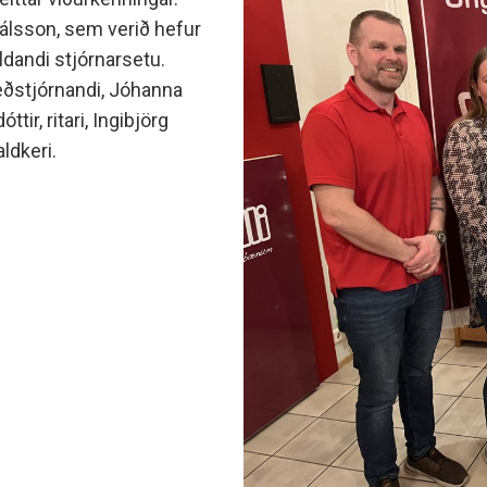
minjanefndar
Pálsson, sem verið hefur
aldandi stjórnarsetu.
 meðstjórnandi, Jóhanna
ir, ritari, Ingibjörg
ldkeri.