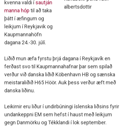
kvenna valdi í
sautján
albertsdottir
manna hóp
til að taka
þátt í æfingum og
leikjum í Reykjavik og
Kaupmannahöfn
dagana 24.-30. júlí.
Liðið mun æfa fyrstu þrjá dagana í Reykjavík en
ferðast svo til Kaupmannahafnar þar sem spilað
verður við danska liðið Köbenhavn HB og sænska
meistaraliðið H65 Höör. Auk þess verður æft með
danska liðinu.
Leikirnir eru liður í undirbúningi íslenska liðsins fyrir
undankeppni EM sem hefst í haust með leikjum
gegn Danmörku og Tékklandi í lok september.