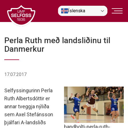
Fara
Íslenska
í
efni
Perla Ruth með landsliðinu til
Danmerkur
17.07.2017
Selfyssingurinn Perla
Ruth Albertsdóttir er
annar tveggja nýliða
sem Axel Stefánsson
þjálfari A-landsliðs
handbolti-perla-ruth-