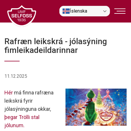
Fara
Íslenska
í
efni
Rafræn leikskrá - jólasýning
fimleikadeildarinnar
11.12.2025
Hér
má finna rafræna
leikskrá fyrir
jólasýninguna okkar,
þegar Trölli stal
jólunum.