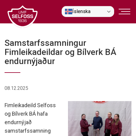
Fara
Íslenska
í
efni
Samstarfssamningur
Fimleikadeildar og Bílverk BÁ
endurnýjaður
08.12.2025
Fimleikadeild Selfoss
og Bílverk BÁ hafa
endurnýjað
samstarfssamning