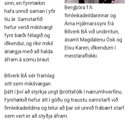
sinn, en fyrirtækin
Bergþóra f.h.
hafa unnið saman í yfir
fimleikadeildarinnar og
tíu ár. Samstarfið
Árna Hjálmarssyni frá
hefur verið mikilvægt
Bílverk BÁ við undirritun,
fyrir bæði félagið og
ásamt Magdalenu Ósk og
iðkendur, og ríkir mikil
Elsu Karen, iðkendum í
ánægja með að halda
meistaraflokki.
áfram á sömu braut.
Bílverk BÁ sér framlag
sitt sem mikilvægan
þátt í því að styrkja ungt íþróttafólk í nærumhverfinu.
Fyrirtækið hefur átt í góðu og traustu samstarfi við
fimleikadeildina og telur að þar sé unnið frábært starf
sem vert er að styðja áfram.