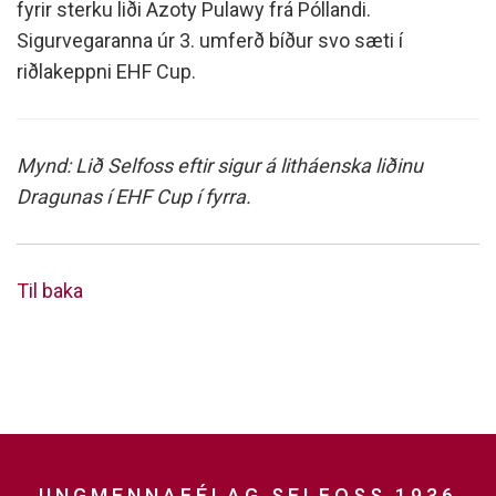
fyrir sterku liði Azoty Pulawy frá Póllandi.
Sigurvegaranna úr 3. umferð bíður svo sæti í
riðlakeppni EHF Cup.
Mynd: Lið Selfoss eftir sigur á litháenska liðinu
Dragunas í EHF Cup í fyrra.
Til baka
UNGMENNAFÉLAG SELFOSS 1936