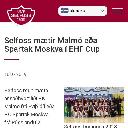
Fara
Íslenska
í
efni
Selfoss mætir Malmö eða
Spartak Moskva í EHF Cup
16.07.2019
Selfoss mun mæta
annaðhvort liði HK
Malmö frá Svíþjóð eða
HC Spartak Moskva
frá Rússlandi í 2
Selfoss Dragunas 2018