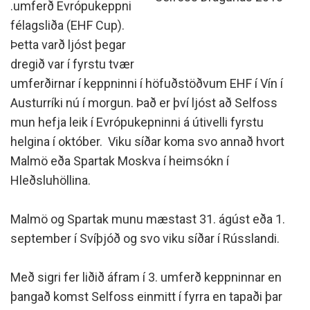
.umferð Evrópukeppni
félagsliða (EHF Cup).
Þetta varð ljóst þegar
dregið var í fyrstu tvær
umferðirnar í keppninni í höfuðstöðvum EHF í Vín í
Austurríki nú í morgun. Það er því ljóst að Selfoss
mun hefja leik í Evrópukepninni á útivelli fyrstu
helgina í október. Viku síðar koma svo annað hvort
Malmö eða Spartak Moskva í heimsókn í
Hleðsluhöllina.
Malmö og Spartak munu mæstast 31. ágúst eða 1.
september í Svíþjóð og svo viku síðar í Rússlandi.
Með sigri fer liðið áfram í 3. umferð keppninnar en
þangað komst Selfoss einmitt í fyrra en tapaði þar