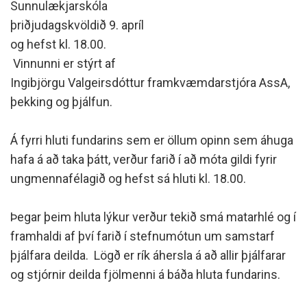
Sunnulækjarskóla
þriðjudagskvöldið 9. apríl
og hefst kl. 18.00.
Vinnunni er stýrt af
Ingibjörgu Valgeirsdóttur framkvæmdarstjóra AssA,
þekking og þjálfun.
Á fyrri hluti fundarins sem er öllum opinn sem áhuga
hafa á að taka þátt, verður farið í að móta gildi fyrir
ungmennafélagið og hefst sá hluti kl. 18.00.
Þegar þeim hluta lýkur verður tekið smá matarhlé og í
framhaldi af því farið í stefnumótun um samstarf
þjálfara deilda. Lögð er rík áhersla á að allir þjálfarar
og stjórnir deilda fjölmenni á báða hluta fundarins.