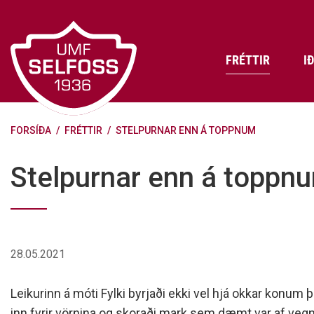
Fara
í
efni
FRÉTTIR
I
FORSÍÐA
/
FRÉTTIR
/
STELPURNAR ENN Á TOPPNUM
Frádráttarbærir styrkir til
Skráning iðkenda á Abler
Aðalstjórn Umf. Selfoss
íþróttafélaga
Lög, reglur og stefnur félagsins
Æfingatö
Skrifstof
Viðurken
Stelpurnar enn á toppn
Fræðslu- og forvarnarstefna Umf.
Björns Bl
Selfoss
Heiðursfél
Æfingagjöld
Frístund
Jafnréttisáætlun Umf. Selfoss
Íþróttafó
Lög Umf. Selfoss
UMFÍ bikar
28.05.2021
Persónuverndarstefna Umf.
Selfoss
Leikurinn á móti Fylki byrjaði ekki vel hjá okkar konum
Reglugerð um fjáraflanir
inn fyrir vörnina og skoraði mark sem dæmt var af veg