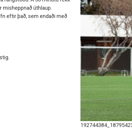
minjanefndar
tir misheppnað úthlaup.
jafn eftir það, sem endaði með
stig.
192744384_1879542