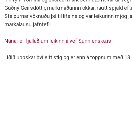
Siðareglur Umf. Selfoss
Guðný Geirsdóttir, markmaðurinn okkar, rautt spjald ef
Umgengnisreglur
Stelpurnar vöknuðu þá til lífsins og var leikurinn mjög 
markalausu jafntefli.
Nánar er fjallað um leikinn á vef Sunnlenska.is
Liðið uppskar því eitt stig og er enn á toppnum með 13 