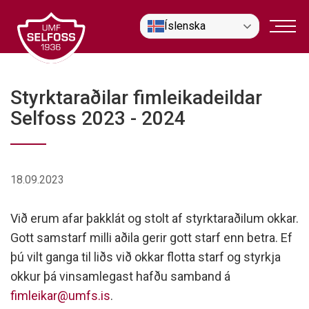
Fara
Íslenska
í
efni
Styrktaraðilar fimleikadeildar
Selfoss 2023 - 2024
18.09.2023
Við erum afar þakklát og stolt af styrktaraðilum okkar.
Gott samstarf milli aðila gerir gott starf enn betra. Ef
þú vilt ganga til liðs við okkar flotta starf og styrkja
okkur þá vinsamlegast hafðu samband á
fimleikar@umfs.is
.