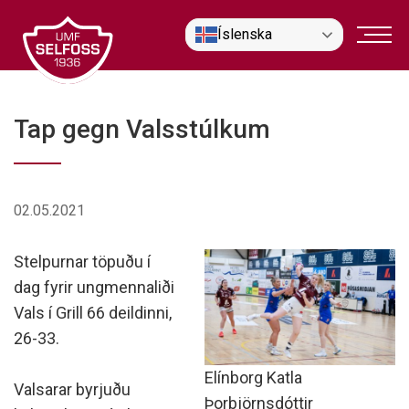
Fara
Íslenska
í
efni
Tap gegn Valsstúlkum
02.05.2021
Stelpurnar töpuðu í
dag fyrir ungmennaliði
Vals í Grill 66 deildinni,
26-33.
Elínborg Katla
Valsarar byrjuðu
Þorbjörnsdóttir