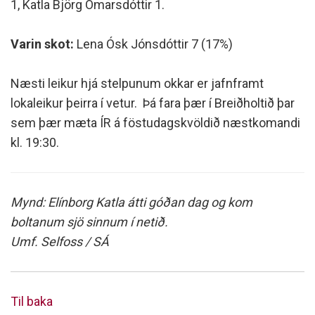
1, Katla Björg Ómarsdóttir 1.
Varin skot:
Lena Ósk Jónsdóttir 7 (17%)
Næsti leikur hjá stelpunum okkar er jafnframt
lokaleikur þeirra í vetur. Þá fara þær í Breiðholtið þar
sem þær mæta ÍR á föstudagskvöldið næstkomandi
kl. 19:30.
Mynd: Elínborg Katla átti góðan dag og kom
boltanum sjö sinnum í netið.
Umf. Selfoss / SÁ
Til baka