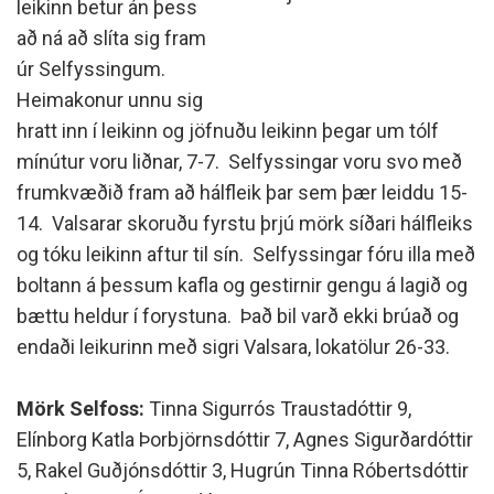
leikinn betur án þess
að ná að slíta sig fram
úr Selfyssingum.
Heimakonur unnu sig
hratt inn í leikinn og jöfnuðu leikinn þegar um tólf
mínútur voru liðnar, 7-7. Selfyssingar voru svo með
frumkvæðið fram að hálfleik þar sem þær leiddu 15-
14. Valsarar skoruðu fyrstu þrjú mörk síðari hálfleiks
og tóku leikinn aftur til sín. Selfyssingar fóru illa með
boltann á þessum kafla og gestirnir gengu á lagið og
bættu heldur í forystuna. Það bil varð ekki brúað og
endaði leikurinn með sigri Valsara, lokatölur 26-33.
Mörk Selfoss:
Tinna Sigurrós Traustadóttir 9,
Elínborg Katla Þorbjörnsdóttir 7, Agnes Sigurðardóttir
5, Rakel Guðjónsdóttir 3, Hugrún Tinna Róbertsdóttir