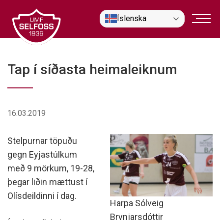
Fara
Íslenska
í
efni
Tap í síðasta heimaleiknum
16.03.2019
Stelpurnar töpuðu
gegn Eyjastúlkum
með 9 mörkum, 19-28,
þegar liðin mættust í
Olísdeildinni í dag.
Harpa Sólveig
Brynjarsdóttir