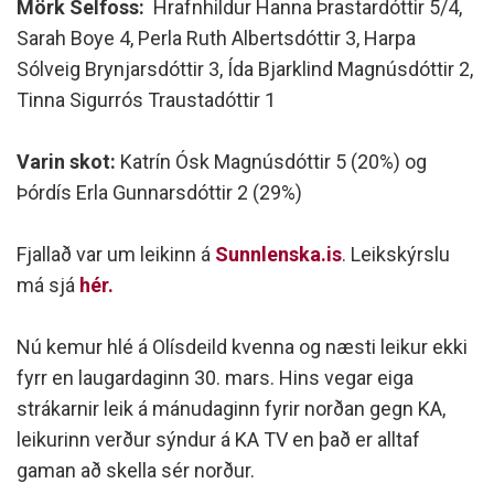
Mörk Selfoss:
Hrafnhildur Hanna Þrastardóttir 5/4,
Sarah Boye 4, Perla Ruth Albertsdóttir 3, Harpa
Sólveig Brynjarsdóttir 3, Ída Bjarklind Magnúsdóttir 2,
Tinna Sigurrós Traustadóttir 1
Varin skot:
Katrín Ósk Magnúsdóttir 5 (20%) og
Þórdís Erla Gunnarsdóttir 2 (29%)
Fjallað var um leikinn á
Sunnlenska.is
. Leikskýrslu
má sjá
hér.
Nú kemur hlé á Olísdeild kvenna og næsti leikur ekki
fyrr en laugardaginn 30. mars. Hins vegar eiga
strákarnir leik á mánudaginn fyrir norðan gegn KA,
leikurinn verður sýndur á KA TV en það er alltaf
gaman að skella sér norður.