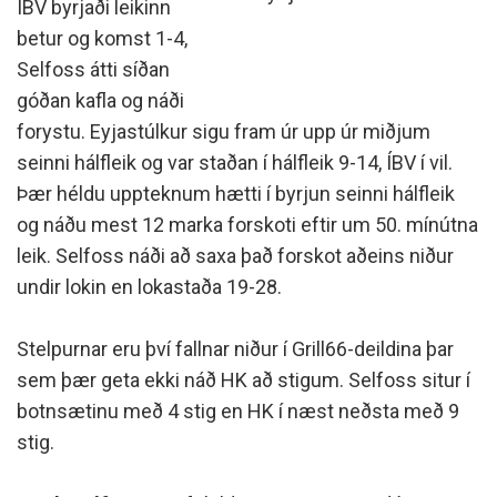
ÍBV byrjaði leikinn
betur og komst 1-4,
Selfoss átti síðan
góðan kafla og náði
forystu. Eyjastúlkur sigu fram úr upp úr miðjum
seinni hálfleik og var staðan í hálfleik 9-14, ÍBV í vil.
Þær héldu uppteknum hætti í byrjun seinni hálfleik
og náðu mest 12 marka forskoti eftir um 50. mínútna
leik. Selfoss náði að saxa það forskot aðeins niður
undir lokin en lokastaða 19-28.
Stelpurnar eru því fallnar niður í Grill66-deildina þar
sem þær geta ekki náð HK að stigum. Selfoss situr í
botnsætinu með 4 stig en HK í næst neðsta með 9
stig.