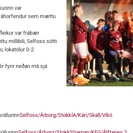
minjanefndar
kurinn var
u áhorfendur sem mættu
fleikur var frábær
millibili, Selfoss sótti
i, lokatölur 0-2.
hér fyrir neðan má sjá
öllurinn
Selfoss/Árborg/Stokk
ÍA/Kári/Skall/Víkó
öllurinn
Selfoss/Árborg/Stokk
Stjarnan/KFG/Álftanes 2