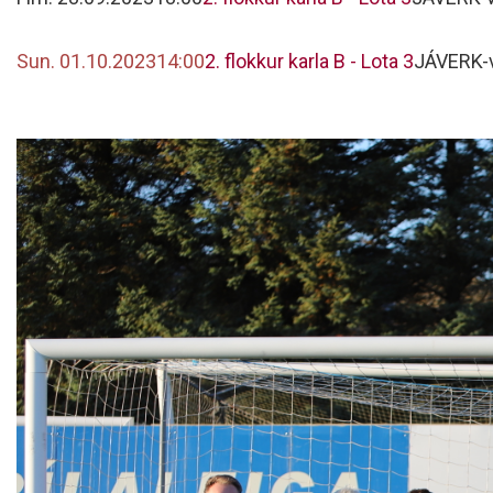
Sun. 01.10.2023
14:00
2. flokkur karla B - Lota 3
JÁVERK-v