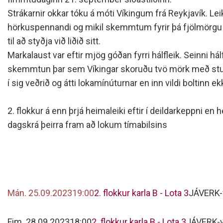
Siðareglur Umf. Selfoss
Strákarnir okkar tóku á móti Víkingum frá Reykjavík. Lei
Umgengnisreglur
hörkuspennandi og mikil skemmtum fyrir þá fjölmörg
til að styðja við liðið sitt.
Markalaust var eftir mjög góðan fyrri hálfleik. Seinni hál
skemmtun þar sem Víkingar skoruðu tvö mörk með stuttu 
í sig veðrið og átti lokamínúturnar en inn vildi boltinn ekk
2. flokkur á enn þrjá heimaleiki eftir í deildarkeppni en 
dagskrá þeirra fram að lokum tímabilsins
Mán. 25.09.2023
19:00
2. flokkur karla B - Lota 3
JÁVERK-v
Fim. 28.09.2023
18:00
2. flokkur karla B - Lota 3
JÁVERK-v