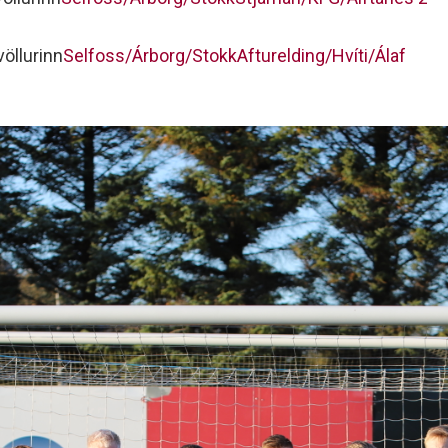
öllurinn
Selfoss/Árborg/Stokk
Afturelding/Hvíti/Álaf