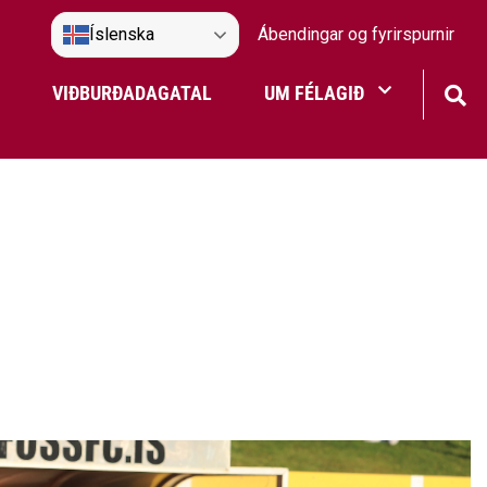
Íslenska
Ábendingar og fyrirspurnir
VIÐBURÐADAGATAL
UM FÉLAGIÐ
Frístundaakstur
Nefndir Umf. Selfoss
tjón