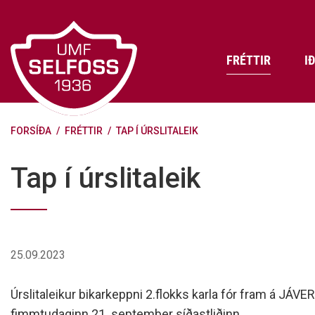
Fara
í
efni
FRÉTTIR
I
FORSÍÐA
/
FRÉTTIR
/
TAP Í ÚRSLITALEIK
Frádráttarbærir styrkir til
Skráning iðkenda á Abler
Aðalstjórn Umf. Selfoss
íþróttafélaga
Lög, reglur og stefnur félagsins
Æfingatö
Skrifstof
Viðurken
Tap í úrslitaleik
Fræðslu- og forvarnarstefna Umf.
Björns Bl
Selfoss
Heiðursfél
Æfingagjöld
Frístund
Jafnréttisáætlun Umf. Selfoss
Íþróttafó
Lög Umf. Selfoss
UMFÍ bikar
25.09.2023
Persónuverndarstefna Umf.
Selfoss
Úrslitaleikur bikarkeppni 2.flokks karla fór fram á JÁVE
Reglugerð um fjáraflanir
fimmtudaginn 21. september síðastliðinn.