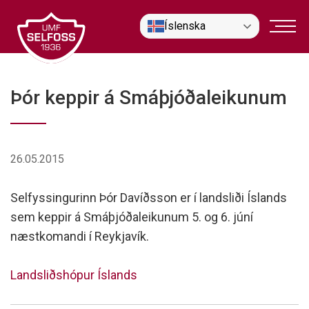
Fara
Íslenska
í
efni
Þór keppir á Smáþjóðaleikunum
26.05.2015
Selfyssingurinn Þór Davíðsson er í landsliði Íslands
sem keppir á Smáþjóðaleikunum 5. og 6. júní
næstkomandi í Reykjavík.
Landsliðshópur Íslands