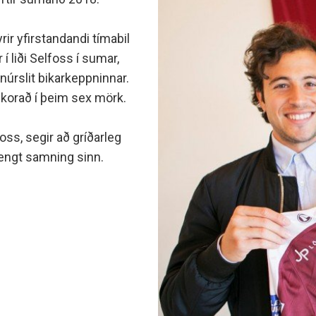
minjanefndar
ir yfirstandandi tímabil
í liði Selfoss í sumar,
anúrslit bikarkeppninnar.
 skorað í þeim sex mörk.
ss, segir að gríðarleg
engt samning sinn.