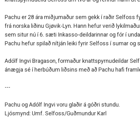
Siðareglur Umf. Selfoss
Umgengnisreglur
Pachu er 28 ára miðjumaður sem gekk í raðir Selfoss fyr
frá norska liðinu Gjøvik-Lyn. Hann hefur verið lykilmaður 
sem situr nú í 6. sæti Inkasso-deildarinnar og fór í und
Pachu hefur spilað nítján leiki fyrir Selfoss í sumar og
Adólf Ingvi Bragason, formaður knattspyrnudeildar Selfo
ánægja sé í herbúðum liðsins með að Pachu hafi framl
---
Pachu og Adólf Ingvi voru glaðir á góðri stundu.
Ljósmynd: Umf. Selfoss/Guðmundur Karl