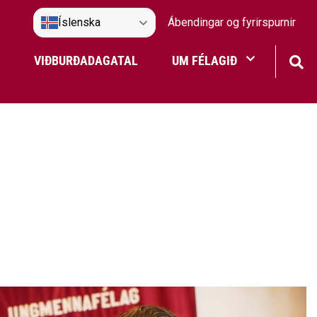
Íslenska
Ábendingar og fyrirspurnir
VIÐBURÐADAGATAL
UM FÉLAGIÐ
Frístundaakstur
Nefndir Umf. Selfoss
tjón