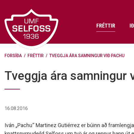
Fara
í
efni
FRÉTTIR
I
FORSÍÐA
/
FRÉTTIR
/
TVEGGJA ÁRA SAMNINGUR VIÐ PACHU
Frádráttarbærir styrkir til
Skráning iðkenda á Abler
Aðalstjórn Umf. Selfoss
íþróttafélaga
Lög, reglur og stefnur félagsins
Æfingatö
Skrifstof
Viðurken
Tveggja ára samningur 
Fræðslu- og forvarnarstefna Umf.
Björns Bl
Selfoss
Heiðursfél
Æfingagjöld
Frístund
Jafnréttisáætlun Umf. Selfoss
Íþróttafó
Lög Umf. Selfoss
UMFÍ bikar
16.08.2016
Persónuverndarstefna Umf.
Selfoss
Iván „Pachu“ Martinez Gutiérrez er búinn að framlengj
Reglugerð um fjáraflanir
knattspyrnudeild Selfoss um tvö ár og rennur hann út e