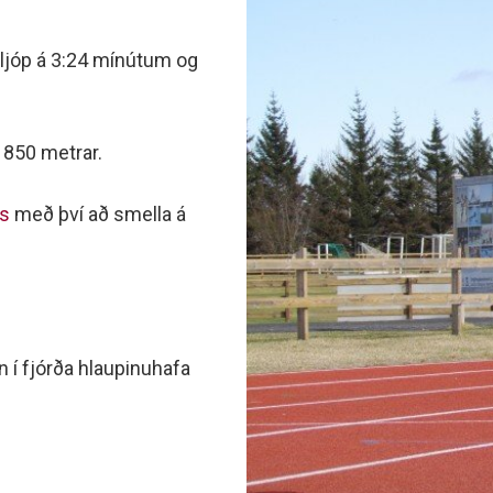
minjanefndar
ljóp á 3:24 mínútum og
 850 metrar.
is
með því að smella á
in í fjórða hlaupinuhafa