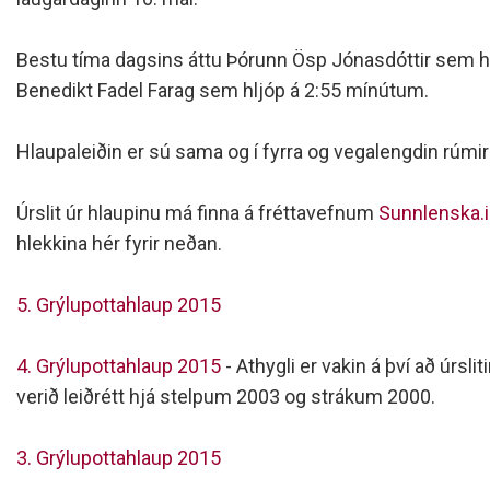
Siðareglur Umf. Selfoss
Umgengnisreglur
Bestu tíma dagsins áttu Þórunn Ösp Jónasdóttir sem h
Benedikt Fadel Farag sem hljóp á 2:55 mínútum.
Hlaupaleiðin er sú sama og í fyrra og vegalengdin rúmir
Úrslit úr hlaupinu má finna á fréttavefnum
Sunnlenska.
hlekkina hér fyrir neðan.
5. Grýlupottahlaup 2015
4. Grýlupottahlaup 2015
- Athygli er vakin á því að úrslit
verið leiðrétt hjá stelpum 2003 og strákum 2000.
3. Grýlupottahlaup 2015