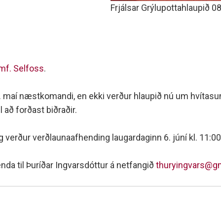
Frjálsar Grýlupottahlaupið 0
mf. Selfoss
.
0. maí næstkomandi, en ekki verður hlaupið nú um hvítasun
l að forðast biðraðir.
g verður verðlaunaafhending laugardaginn 6. júní kl. 11:0
a til Þuríðar Ingvarsdóttur á netfangið
thuryingvars@g