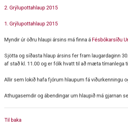
2. Grýlupottahlaup 2015
1. Grýlupottahlaup 2015
Myndir úr öðru hlaupi ársins má finna á
Fésbókarsíðu U
Sjötta og síðasta hlaup ársins fer fram laugardaginn 3
af stað kl. 11.00 og er fólk hvatt til að mæta tímanlega ti
Allir sem lokið hafa fjórum hlaupum fá viðurkenningu o
Athugasemdir og ábendingar um hlaupið má gjarnan send
Til baka