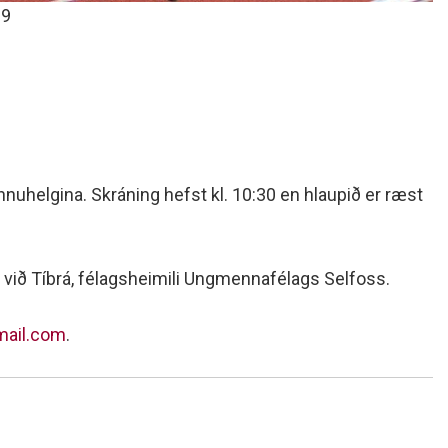
89
nuhelgina. Skráning hefst kl. 10:30 en hlaupið er ræst
0 við Tíbrá, félagsheimili Ungmennafélags Selfoss.
mail.com
.