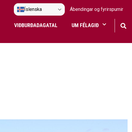
Íslenska
Ábendingar og fyrirspurnir
VIÐBURÐADAGATAL
UM FÉLAGIÐ
Frístundaakstur
Nefndir Umf. Selfoss
tjón