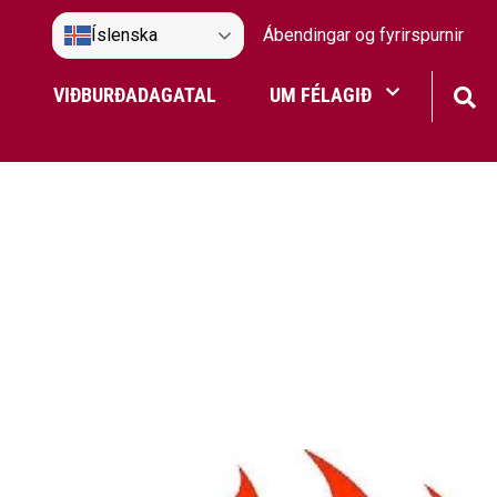
Íslenska
Ábendingar og fyrirspurnir
VIÐBURÐADAGATAL
UM FÉLAGIÐ
Frístundaakstur
Nefndir Umf. Selfoss
tjón