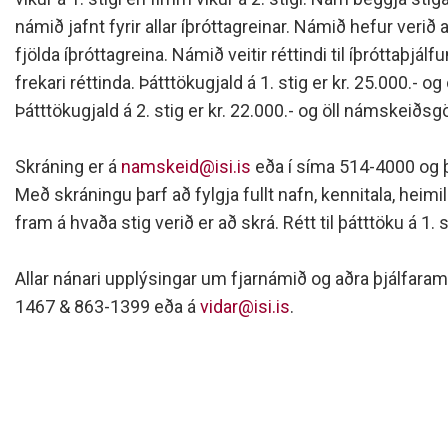
Siðareglur Umf. Selfoss
námið jafnt fyrir allar íþróttagreinar. Námið hefur verið
Umgengnisreglur
fjölda íþróttagreina. Námið veitir réttindi til íþróttaþjál
frekari réttinda. Þátttökugjald á 1. stig er kr. 25.000.- o
Þátttökugjald á 2. stig er kr. 22.000.- og öll námskeiðsgö
Skráning er á
namskeid@isi.is
eða í síma 514-4000 og þa
Með skráningu þarf að fylgja fullt nafn, kennitala, heim
fram á hvaða stig verið er að skrá. Rétt til þátttöku á 1. 
Allar nánari upplýsingar um fjarnámið og aðra þjálfara
1467 & 863-1399 eða á
vidar@isi.is
.