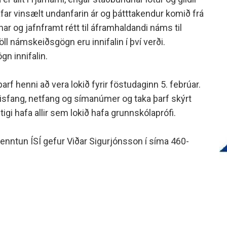
minjanefndar
 afar vinsælt undanfarin ár og þátttakendur komið frá
funar og jafnframt rétt til áframhaldandi náms til
g öll námskeiðsgögn eru innifalin í því verði.
gn innifalin.
rf henni að vera lokið fyrir föstudaginn 5. febrúar.
ilisfang, netfang og símanúmer og taka þarf skýrt
stigi hafa allir sem lokið hafa grunnskólaprófi.
menntun ÍSÍ gefur Viðar Sigurjónsson í síma 460-