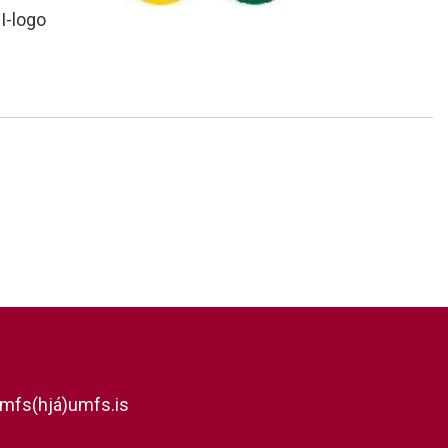
SI-logo
mfs(hjá)umfs.is