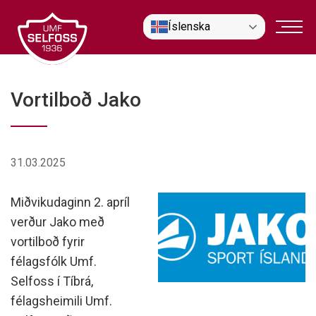
Fara
Íslenska
í
efni
Vortilboð Jako
31.03.2025
Miðvikudaginn 2. apríl
verður Jako með
vortilboð fyrir
félagsfólk Umf.
Selfoss í Tíbrá,
félagsheimili Umf.