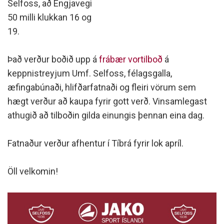
Selfoss, að Engjavegi
50 milli klukkan 16 og
19.
Það verður boðið upp á
frábær vortilboð
á
keppnistreyjum Umf. Selfoss, félagsgalla,
æfingabúnaði, hlifðarfatnaði og fleiri vörum sem
hægt verður að kaupa fyrir gott verð. Vinsamlegast
athugið að tilboðin gilda einungis þennan eina dag.
Fatnaður verður afhentur í Tíbrá fyrir lok apríl.
Öll velkomin!