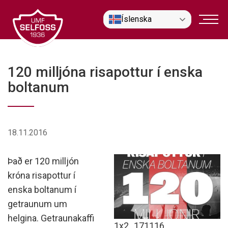
Fara
Íslenska
í
efni
120 milljóna risapottur í enska
boltanum
18.11.2016
Það er 120 milljón
króna risapottur í
enska boltanum í
getraunum um
helgina. Getraunakaffi
1x2_171116