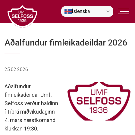
Fara
Íslenska
í
efni
Aðalfundur fimleikadeildar 2026
25.02.2026
Aðalfundur
fimleikadeildar Umf.
Selfoss verður haldinn
í Tíbrá miðvikudaginn
4. mars næstkomandi
klukkan 19:30.