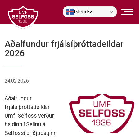
Fara
Íslenska
í
efni
Aðalfundur frjálsíþróttadeildar
2026
24.02.2026
Aðalfundur
frjálsíþróttadeildar
Umf. Selfoss verður
haldinn í Selinu á
Selfossi þriðjudaginn