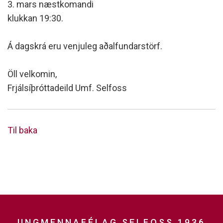
3. mars næstkomandi
klukkan 19:30.
Á dagskrá eru venjuleg aðalfundarstörf.
Öll velkomin,
Frjálsíþróttadeild Umf. Selfoss
Til baka
UNGMENNAFÉLAG SELFOSS 1936